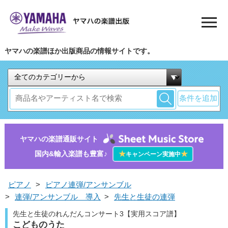
ヤマハの楽譜ほか出版商品の情報サイトです。
条件を追加
ヤマハの楽譜通販サイト
国内&輸入楽譜も豊富♪
★
★
キャンペーン実施中
ピアノ
>
ピアノ連弾/アンサンブル
>
連弾/アンサンブル 導入
>
先生と生徒の連弾
先生と生徒のれんだんコンサート3【実用スコア譜】
こどものうた