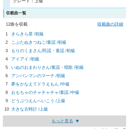
グレード：上級
収載曲一覧
12曲を収載
収載曲の詳細
1
きらきら星 /初級
2
こぶたぬきつねこ/
童謡
/初級
3
もりのくまさん/
民謡・童謡
/初級
4
アイアイ /初級
5
いぬのおまわりさん/
童謡・唱歌
/初級
6
アンパンマンのマーチ /初級
7
夢をかなえてドラえもん /中級
8
おもちゃのチャチャチャ/
童謡
/中級
9
どうぶつえんへいこう /上級
10
大きな古時計 /上級
もっと見る