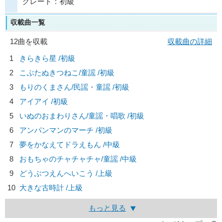
グレード：初級
収載曲一覧
12曲を収載
収載曲の詳細
1
きらきら星 /初級
2
こぶたぬきつねこ/
童謡
/初級
3
もりのくまさん/
民謡・童謡
/初級
4
アイアイ /初級
5
いぬのおまわりさん/
童謡・唱歌
/初級
6
アンパンマンのマーチ /初級
7
夢をかなえてドラえもん /中級
8
おもちゃのチャチャチャ/
童謡
/中級
9
どうぶつえんへいこう /上級
10
大きな古時計 /上級
もっと見る