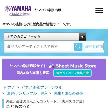
ヤマハの楽譜ほか出版商品の情報サイトです。
条件を追加
ヤマハの楽譜通販サイト
国内&輸入楽譜も豊富♪
★
★
キャンペーン実施中
ピアノ
>
ピアノ連弾/アンサンブル
>
連弾/アンサンブル 導入
>
先生と生徒の連弾
先生と生徒のれんだんコンサート3【実用スコア譜】
こどものうた