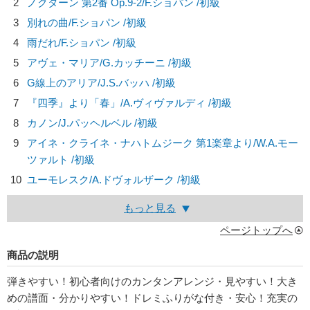
2
ノクターン 第2番 Op.9-2/
F.ショパン
/初級
3
別れの曲/
F.ショパン
/初級
4
雨だれ/
F.ショパン
/初級
5
アヴェ・マリア/
G.カッチーニ
/初級
6
G線上のアリア/
J.S.バッハ
/初級
7
『四季』より「春」/
A.ヴィヴァルディ
/初級
8
カノン/
J.パッヘルベル
/初級
9
アイネ・クライネ・ナハトムジーク 第1楽章より/
W.A.モー
ツァルト
/初級
10
ユーモレスク/
A.ドヴォルザーク
/初級
もっと見る
ページトップへ
商品の説明
弾きやすい！初心者向けのカンタンアレンジ・見やすい！大き
めの譜面・分かりやすい！ドレミふりがな付き・安心！充実の