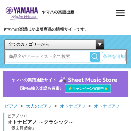
ヤマハの楽譜ほか出版商品の情報サイトです。
条件を追加
ヤマハの楽譜通販サイト
国内&輸入楽譜も豊富♪
★
★
キャンペーン実施中
ピアノ
>
大人のピアノ
>
オトナピアノ
>
オトナピアノ
ピアノソロ
オトナピアノ ～クラシック～
「仮面舞踏会」