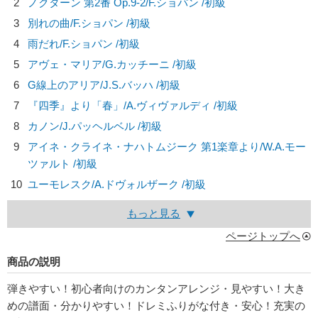
2
ノクターン 第2番 Op.9-2/
F.ショパン
/初級
3
別れの曲/
F.ショパン
/初級
4
雨だれ/
F.ショパン
/初級
5
アヴェ・マリア/
G.カッチーニ
/初級
6
G線上のアリア/
J.S.バッハ
/初級
7
『四季』より「春」/
A.ヴィヴァルディ
/初級
8
カノン/
J.パッヘルベル
/初級
9
アイネ・クライネ・ナハトムジーク 第1楽章より/
W.A.モー
ツァルト
/初級
10
ユーモレスク/
A.ドヴォルザーク
/初級
もっと見る
ページトップへ
商品の説明
弾きやすい！初心者向けのカンタンアレンジ・見やすい！大き
めの譜面・分かりやすい！ドレミふりがな付き・安心！充実の