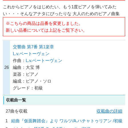
これからピアノをはじめたい、もう1度ピアノを弾いてみた
い・・・そんなアナタにぴったりな 大人のためのピアノ曲集
※こちらの商品は品番を変更しました。
新しい品番については上記をご覧下さい。
交響曲 第7番 第1楽章
L.v.ベートーヴェン
作曲：
L.v.ベートーヴェン
26
編曲：大宝 博
楽器：ピアノ
編成：ピアノ・ソロ
グレード：初級
収載曲一覧
27曲を収載
収載曲の詳細
1
組曲『仮面舞踏会』より ワルツ/
A.ハチャトゥリアン
/初級