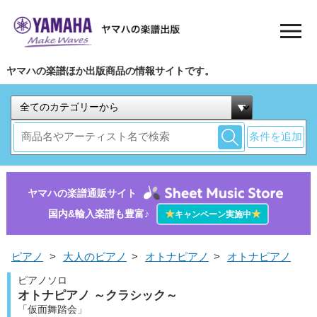
ヤマハの楽譜ほか出版商品の情報サイトです。
条件を追加
ヤマハの楽譜通販サイト
国内&輸入楽譜も豊富♪
★
★
キャンペーン実施中
ピアノ
>
大人のピアノ
>
オトナピアノ
>
オトナピアノ
ピアノソロ
オトナピアノ ～クラシック～
「仮面舞踏会」