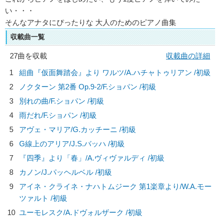
い・・・
そんなアナタにぴったりな 大人のためのピアノ曲集
収載曲一覧
27曲を収載
収載曲の詳細
1
組曲『仮面舞踏会』より ワルツ/
A.ハチャトゥリアン
/初級
2
ノクターン 第2番 Op.9-2/
F.ショパン
/初級
3
別れの曲/
F.ショパン
/初級
4
雨だれ/
F.ショパン
/初級
5
アヴェ・マリア/
G.カッチーニ
/初級
6
G線上のアリア/
J.S.バッハ
/初級
7
『四季』より「春」/
A.ヴィヴァルディ
/初級
8
カノン/
J.パッヘルベル
/初級
9
アイネ・クライネ・ナハトムジーク 第1楽章より/
W.A.モー
ツァルト
/初級
10
ユーモレスク/
A.ドヴォルザーク
/初級