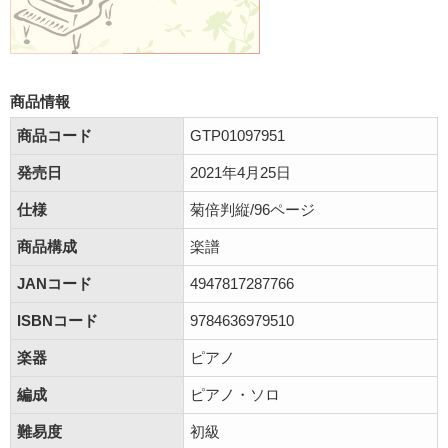
商品情報
商品コード
GTP01097951
発売日
2021年4月25日
仕様
菊倍判縦/96ページ
商品構成
楽譜
JANコード
4947817287766
ISBNコード
9784636979510
楽器
ピアノ
編成
ピアノ・ソロ
難易度
初級