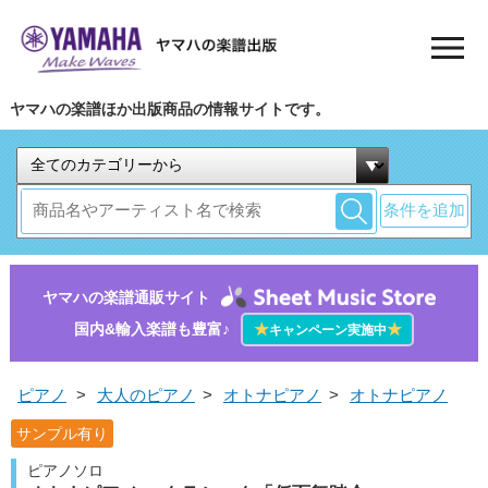
ヤマハの楽譜ほか出版商品の情報サイトです。
条件を追加
ヤマハの楽譜通販サイト
国内&輸入楽譜も豊富♪
★
★
キャンペーン実施中
ピアノ
>
大人のピアノ
>
オトナピアノ
>
オトナピアノ
サンプル有り
ピアノソロ