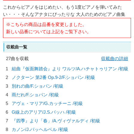
これからピアノをはじめたい、もう1度ピアノを弾いてみた
い・・・そんなアナタにぴったりな 大人のためのピアノ曲集
※こちらの商品は品番を変更しました。
新しい品番については上記をご覧下さい。
収載曲一覧
27曲を収載
収載曲の詳細
1
組曲『仮面舞踏会』より ワルツ/
A.ハチャトゥリアン
/初級
2
ノクターン 第2番 Op.9-2/
F.ショパン
/初級
3
別れの曲/
F.ショパン
/初級
4
雨だれ/
F.ショパン
/初級
5
アヴェ・マリア/
G.カッチーニ
/初級
6
G線上のアリア/
J.S.バッハ
/初級
7
『四季』より「春」/
A.ヴィヴァルディ
/初級
8
カノン/
J.パッヘルベル
/初級