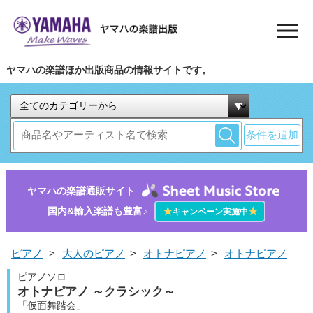
ヤマハの楽譜ほか出版商品の情報サイトです。
条件を追加
ヤマハの楽譜通販サイト
国内&輸入楽譜も豊富♪
★
★
キャンペーン実施中
ピアノ
>
大人のピアノ
>
オトナピアノ
>
オトナピアノ
ピアノソロ
オトナピアノ ～クラシック～
「仮面舞踏会」