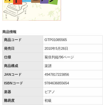
商品情報
商品コード
GTP01085565
発売日
2010年5月26日
仕様
菊倍判縦/96ページ
商品構成
楽譜
JANコード
4947817223856
ISBNコード
9784636855654
楽器
ピアノ
難易度
初級