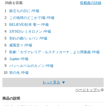
26曲を収載
収載曲の詳細
1
旅立ちの日に /中級
2
この地球のどこかで/
嵐
/中級
3
BELIEVE/
杉本 竜一
/中級
4
3月9日/
レミオロメン
/中級
5
別れの曲/
ショパン
/中級
6
威風堂々 /中級
7
歌劇「カヴァレリア・ルスティカーナ」より間奏曲 /中級
8
Jupiter /中級
9
パッヘルベルのカノン /中級
10
蛍の光 /中級
もっと見る
ページトップへ
商品の説明