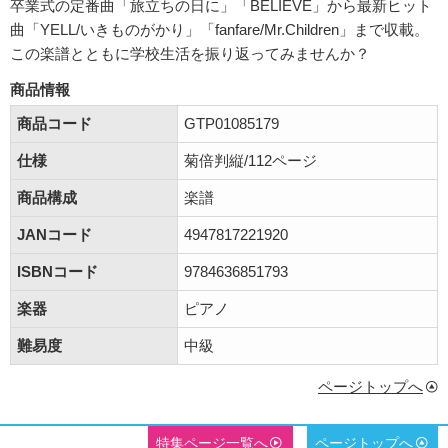
卒業式の定番曲「旅立ちの日に」「BELIEVE」から最新ヒット
曲「YELL/いきものがかり」「fanfare/Mr.Children」まで収載。
この楽譜とともに学校生活を振り返ってみませんか？
商品情報
商品コード
GTP01085179
仕様
菊倍判縦/112ページ
商品構成
楽譜
JANコード
4947817221920
ISBNコード
9784636851793
楽器
ピアノ
難易度
中級
ページトップへ
特集ページ一覧へ
ページトップへ