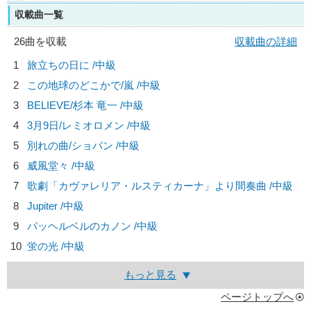
収載曲一覧
26曲を収載
収載曲の詳細
1
旅立ちの日に /中級
2
この地球のどこかで/
嵐
/中級
3
BELIEVE/
杉本 竜一
/中級
4
3月9日/
レミオロメン
/中級
5
別れの曲/
ショパン
/中級
6
威風堂々 /中級
7
歌劇「カヴァレリア・ルスティカーナ」より間奏曲 /中級
8
Jupiter /中級
9
パッヘルベルのカノン /中級
10
蛍の光 /中級
もっと見る
ページトップへ