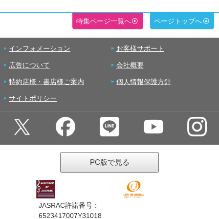
特集ページ一覧へ
ページトップへ
インフォメーション
お客様サポート
広告について
会社概要
特約店様・書店様ご案内
個人情報保護方針
サイトポリシー
PC版で見る
JASRAC許諾番号：
6523417007Y31018