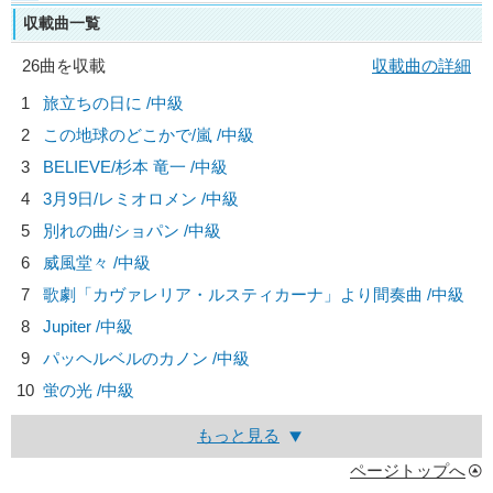
収載曲一覧
26曲を収載
収載曲の詳細
1
旅立ちの日に /中級
2
この地球のどこかで/
嵐
/中級
3
BELIEVE/
杉本 竜一
/中級
4
3月9日/
レミオロメン
/中級
5
別れの曲/
ショパン
/中級
6
威風堂々 /中級
7
歌劇「カヴァレリア・ルスティカーナ」より間奏曲 /中級
8
Jupiter /中級
9
パッヘルベルのカノン /中級
10
蛍の光 /中級
もっと見る
ページトップへ