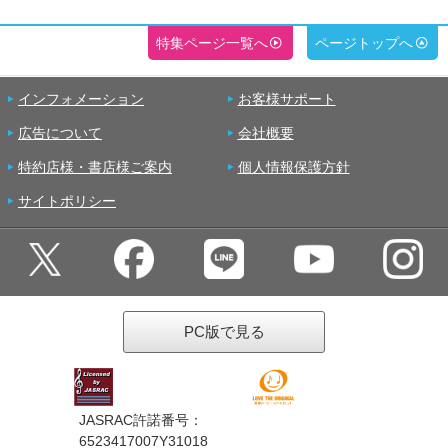
特集ページ一覧へ
ページトップへ
インフォメーション
お客様サポート
広告について
会社概要
特約店様・書店様ご案内
個人情報保護方針
サイトポリシー
PC版で見る
JASRAC許諾番号：
6523417007Y31018