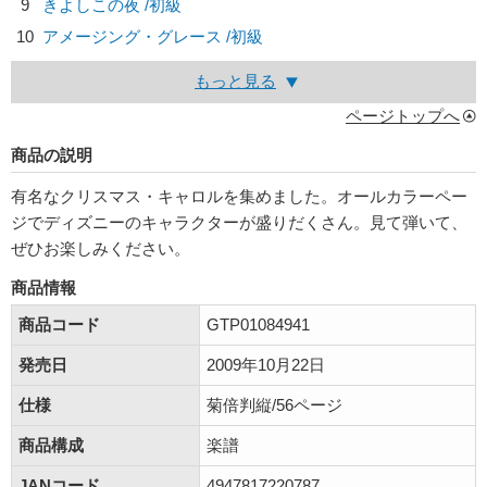
9
きよしこの夜 /初級
10
アメージング・グレース /初級
もっと見る
ページトップへ
商品の説明
有名なクリスマス・キャロルを集めました。オールカラーペー
ジでディズニーのキャラクターが盛りだくさん。見て弾いて、
ぜひお楽しみください。
商品情報
商品コード
GTP01084941
発売日
2009年10月22日
仕様
菊倍判縦/56ページ
商品構成
楽譜
JANコード
4947817220787