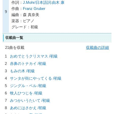
作詞：
J.Mohr/日本語詞:由木 康
作曲：
Franz Gruber
9
編曲：森 真奈美
楽器：ピアノ
グレード：初級
収載曲一覧
21曲を収載
収載曲の詳細
1
おめでとうクリスマス /初級
2
赤鼻のトナカイ /初級
3
もみの木 /初級
4
サンタが街にやってくる /初級
5
ジングル・ベル /初級
6
牧人ひつじを /初級
7
みつかいうたいて /初級
8
あめにはさかえ /初級