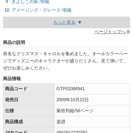
9
きよしこの夜 /初級
10
アメージング・グレース /初級
もっと見る
ページトップへ
商品の説明
有名なクリスマス・キャロルを集めました。オールカラーペー
ジでディズニーのキャラクターが盛りだくさん。見て弾いて、
ぜひお楽しみください。
商品情報
商品コード
GTP01084941
発売日
2009年10月22日
仕様
菊倍判縦/56ページ
商品構成
楽譜
JANコード
4947817220787