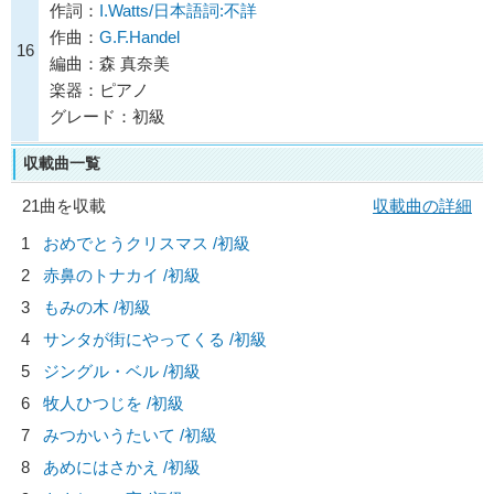
作詞：
I.Watts/日本語詞:不詳
作曲：
G.F.Handel
16
編曲：森 真奈美
楽器：ピアノ
グレード：初級
収載曲一覧
21曲を収載
収載曲の詳細
1
おめでとうクリスマス /初級
2
赤鼻のトナカイ /初級
3
もみの木 /初級
4
サンタが街にやってくる /初級
5
ジングル・ベル /初級
6
牧人ひつじを /初級
7
みつかいうたいて /初級
8
あめにはさかえ /初級