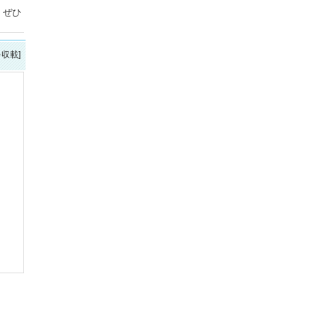
、ぜひ
を収載]