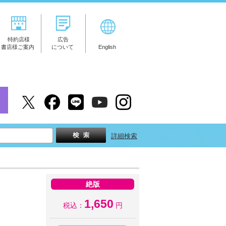
特約店様
広告
書店様ご案内
について
English
詳細検索
絶版
1,650
税込：
円