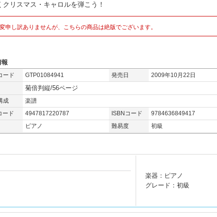
くクリスマス・キャロルを弾こう！
変申し訳ありませんが、こちらの商品は絶版でございます。
情報
コード
GTP01084941
発売日
2009年10月22日
菊倍判縦/56ページ
構成
楽譜
コード
4947817220787
ISBNコード
9784636849417
ピアノ
難易度
初級
楽器：ピアノ
グレード：初級