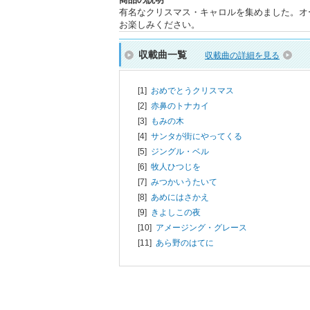
有名なクリスマス・キャロルを集めました。オ
お楽しみください。
収載曲一覧
収載曲の詳細を見る
[1]
おめでとうクリスマス
[2]
赤鼻のトナカイ
[3]
もみの木
[4]
サンタが街にやってくる
[5]
ジングル・ベル
[6]
牧人ひつじを
[7]
みつかいうたいて
[8]
あめにはさかえ
[9]
きよしこの夜
[10]
アメージング・グレース
[11]
あら野のはてに