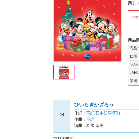
楽し
※大
商品
商品
仕様
商品
JAN
楽器
ひいらぎかざろう
作詞：
不詳/日本語詞:不詳
14
作曲：
不詳
編曲：鈴木 奈美
商品の説明