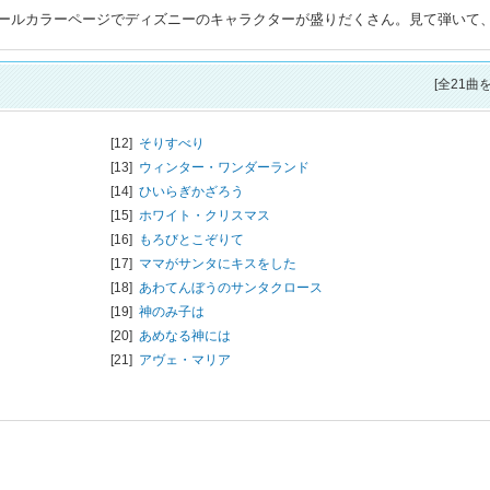
ールカラーページでディズニーのキャラクターが盛りだくさん。見て弾いて
[全21曲
[12]
そりすべり
[13]
ウィンター・ワンダーランド
[14]
ひいらぎかざろう
[15]
ホワイト・クリスマス
[16]
もろびとこぞりて
[17]
ママがサンタにキスをした
[18]
あわてんぼうのサンタクロース
[19]
神のみ子は
[20]
あめなる神には
[21]
アヴェ・マリア