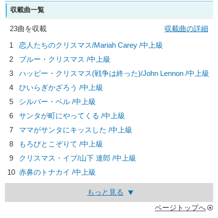
収載曲一覧
23曲を収載
収載曲の詳細
1
恋人たちのクリスマス/
Mariah Carey
/中上級
2
ブルー・クリスマス /中上級
3
ハッピー・クリスマス(戦争は終った)/
John Lennon
/中上級
4
ひいらぎかざろう /中上級
5
シルバー・ベル /中上級
6
サンタが町にやってくる /中上級
7
ママがサンタにキッスした /中上級
8
もろびとこぞりて /中上級
9
クリスマス・イブ/
山下 達郎
/中上級
10
赤鼻のトナカイ /中上級
もっと見る
ページトップへ