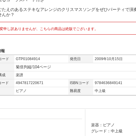
ごたえのあるステキなアレンジのクリスマスソングをぜひパーティで演
せんか？
変申し訳ありませんが、こちらの商品は絶版でございます。
情報
コード
GTP01084914
発売日
2009年10月15日
菊倍判縦/104ページ
構成
楽譜
コード
4947817220671
ISBNコード
9784636849141
ピアノ
難易度
中上級
楽器：ピアノ
グレード：中上級