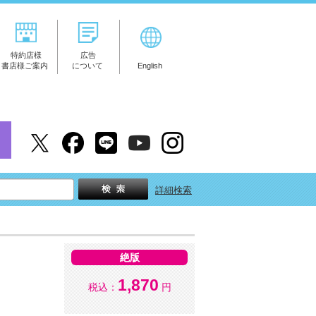
特約店様
広告
書店様ご案内
について
English
詳細検索
絶版
1,870
税込：
円