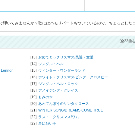
で弾いてみませんか？歌にはハモリパートもついているので、ちょっとした
[全23曲
[13]
おめでとうクリスマス/
民謡・童謡
[14]
ジングル・ベル
 Lennon
[15]
ウィンター・ワンダーランド
[16]
ホワイト・クリスマス/
ビング・クロスビー
[17]
ジングル・ベル・ロック
[18]
アメイジング・グレイス
[19]
もみの木
[20]
あわてんぼうのサンタクロース
[21]
WINTER SONG/
DREAMS COME TRUE
[22]
ラスト・クリスマス/
ワム
[23]
星に願いを