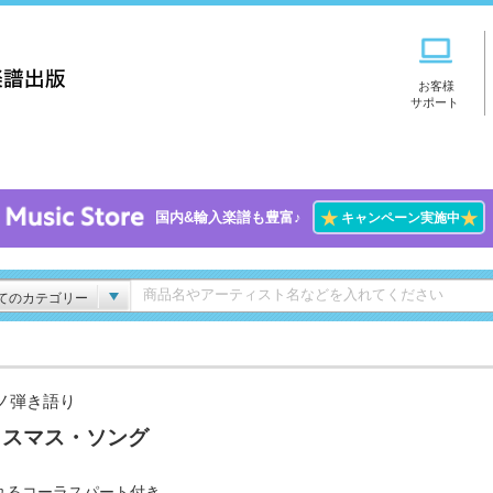
お客様
サポート
★
★
国内&輸入楽譜も豊富♪
キャンペーン実施中
てのカテゴリー
ノ弾き語り
リスマス・ソング
れるコーラスパート付き