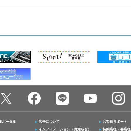
集ポータル
広告について
お客様サポート
インフォメーション（お知らせ）
特約店様・書店様