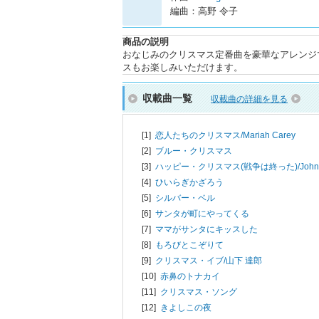
編曲：高野 令子
商品の説明
おなじみのクリスマス定番曲を豪華なアレンジ
スもお楽しみいただけます。
収載曲一覧
収載曲の詳細を見る
[1]
恋人たちのクリスマス/
Mariah Carey
[2]
ブルー・クリスマス
[3]
ハッピー・クリスマス(戦争は終った)/
John
[4]
ひいらぎかざろう
[5]
シルバー・ベル
[6]
サンタが町にやってくる
[7]
ママがサンタにキッスした
[8]
もろびとこぞりて
[9]
クリスマス・イブ/
山下 達郎
[10]
赤鼻のトナカイ
[11]
クリスマス・ソング
[12]
きよしこの夜