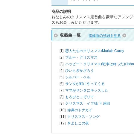
商品の説明
おなじみのクリスマス定番曲を豪華なアレンジ
スもお楽しみいただけます。
収載曲一覧
収載曲の詳細を見る
[1]
恋人たちのクリスマス/
Mariah Carey
[2]
ブルー・クリスマス
[3]
ハッピー・クリスマス(戦争は終った)/
John
[4]
ひいらぎかざろう
[5]
シルバー・ベル
[6]
サンタが町にやってくる
[7]
ママがサンタにキッスした
[8]
もろびとこぞりて
[9]
クリスマス・イブ/
山下 達郎
[10]
赤鼻のトナカイ
[11]
クリスマス・ソング
[12]
きよしこの夜