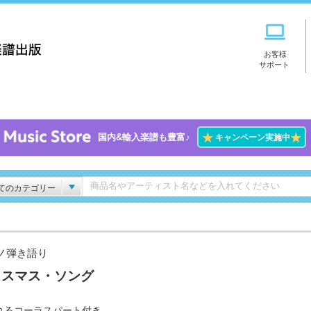
お客様
サポート
★
★
国内&輸入楽譜も豊富♪
キャンペーン実施中
てのカテゴリー
ノ弾き語り
リスマス・ソング
れるコーラスパート付き