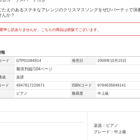
ごたえのあるステキなアレンジのクリスマスソングをぜひパーティで演
せんか？
変申し訳ありませんが、こちらの商品は絶版でございます。
情報
コード
GTP01084914
発売日
2009年10月15日
菊倍判縦/104ページ
構成
楽譜
コード
4947817220671
ISBNコード
9784636849141
ピアノ
難易度
中上級
楽器：ピアノ
）
グレード：中上級