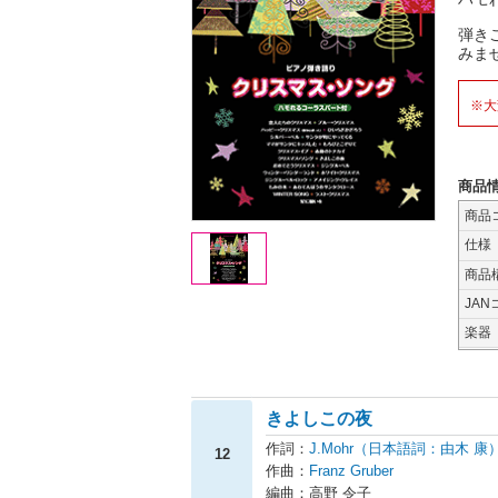
弾き
みま
※大
商品
商品
仕様
商品
JAN
楽器
きよしこの夜
作詞：
J.Mohr（日本語詞：由木 康
12
作曲：
Franz Gruber
編曲：高野 令子