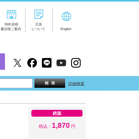
特約店様
広告
書店様ご案内
について
English
詳細検索
絶版
1,870
税込：
円