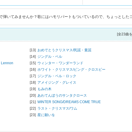
で弾いてみませんか？歌にはハモリパートもついているので、ちょっとした
[全23曲
[13]
おめでとうクリスマス/
民謡・童謡
[14]
ジングル・ベル
 Lennon
[15]
ウィンター・ワンダーランド
[16]
ホワイト・クリスマス/
ビング・クロスビー
[17]
ジングル・ベル・ロック
[18]
アメイジング・グレイス
[19]
もみの木
[20]
あわてんぼうのサンタクロース
[21]
WINTER SONG/
DREAMS COME TRUE
[22]
ラスト・クリスマス/
ワム
[23]
星に願いを