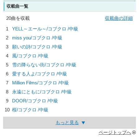
収載曲一覧
20曲を収載
収載曲の詳細
1
YELL～エール～/
コブクロ
/中級
2
miss you/
コブクロ
/中級
3
願いの詩/
コブクロ
/中級
4
風/
コブクロ
/中級
5
雪の降らない街/
コブクロ
/中級
6
愛する人よ/
コブクロ
/中級
7
Million Films/
コブクロ
/中級
8
永遠にともに/
コブクロ
/中級
9
DOOR/
コブクロ
/中級
10
桜/
コブクロ
/中級
もっと見る
ページトップへ