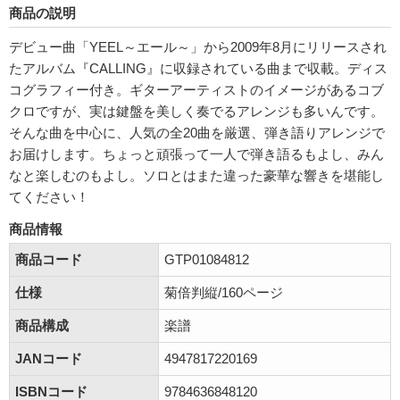
商品の説明
デビュー曲「YEEL～エール～」から2009年8月にリリースされ
たアルバム『CALLING』に収録されている曲まで収載。ディス
コグラフィー付き。ギターアーティストのイメージがあるコブ
クロですが、実は鍵盤を美しく奏でるアレンジも多いんです。
そんな曲を中心に、人気の全20曲を厳選、弾き語りアレンジで
お届けします。ちょっと頑張って一人で弾き語るもよし、みん
なと楽しむのもよし。ソロとはまた違った豪華な響きを堪能し
てください！
商品情報
商品コード
GTP01084812
仕様
菊倍判縦/160ページ
商品構成
楽譜
JANコード
4947817220169
ISBNコード
9784636848120