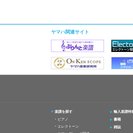
ヤマハ関連サイト
楽譜を探す
輸入楽譜特
ピアノ
書籍
エレクトーン
雑誌