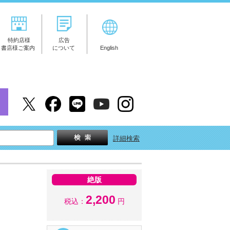
特約店様
広告
書店様ご案内
について
English
詳細検索
絶版
2,200
税込：
円