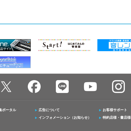
集ポータル
広告について
お客様サポート
インフォメーション（お知らせ）
特約店様・書店様