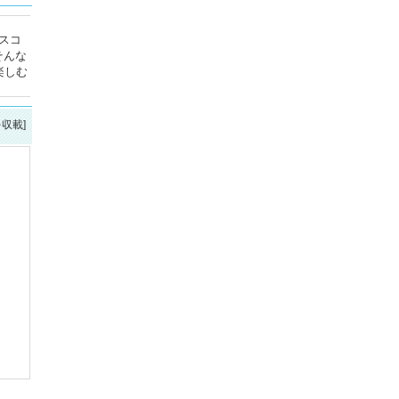
ィスコ
そんな
楽しむ
を収載]