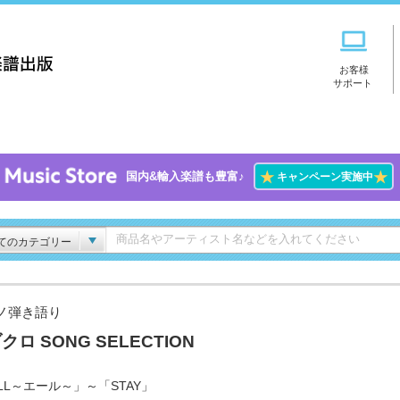
お客様
サポート
★
★
国内&輸入楽譜も豊富♪
キャンペーン実施中
てのカテゴリー
ノ弾き語り
クロ SONG SELECTION
LL～エール～」～「STAY」