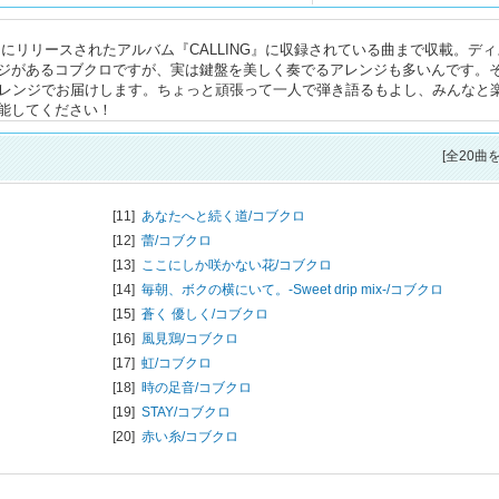
8月にリリースされたアルバム『CALLING』に収録されている曲まで収載。デ
ジがあるコブクロですが、実は鍵盤を美しく奏でるアレンジも多いんです。
アレンジでお届けします。ちょっと頑張って一人で弾き語るもよし、みんなと
能してください！
[全20曲
[11]
あなたへと続く道/
コブクロ
[12]
蕾/
コブクロ
[13]
ここにしか咲かない花/
コブクロ
[14]
毎朝、ボクの横にいて。-Sweet drip mix-/
コブクロ
[15]
蒼く 優しく/
コブクロ
[16]
風見鶏/
コブクロ
[17]
虹/
コブクロ
[18]
時の足音/
コブクロ
[19]
STAY/
コブクロ
[20]
赤い糸/
コブクロ