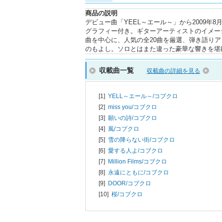
商品の説明
デビュー曲「YEEL～エール～」から2009年
グラフィー付き。ギターアーティストのイメー
曲を中心に、人気の全20曲を厳選、弾き語り
のもよし。ソロとはまた違った豪華な響きを堪
収載曲一覧
収載曲の詳細を見る
[1]
YELL～エール～/
コブクロ
[2]
miss you/
コブクロ
[3]
願いの詩/
コブクロ
[4]
風/
コブクロ
[5]
雪の降らない街/
コブクロ
[6]
愛する人よ/
コブクロ
[7]
Million Films/
コブクロ
[8]
永遠にともに/
コブクロ
[9]
DOOR/
コブクロ
[10]
桜/
コブクロ