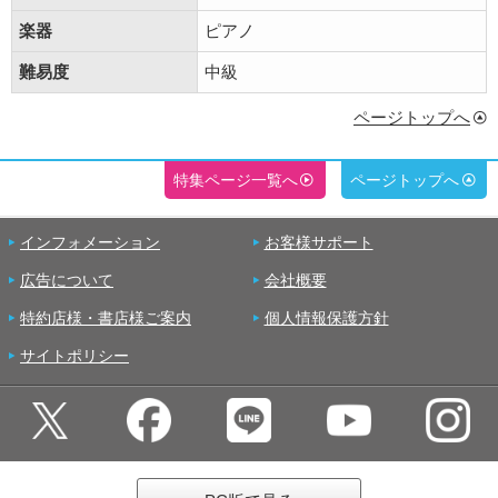
楽器
ピアノ
難易度
中級
ページトップへ
特集ページ一覧へ
ページトップへ
インフォメーション
お客様サポート
広告について
会社概要
特約店様・書店様ご案内
個人情報保護方針
サイトポリシー