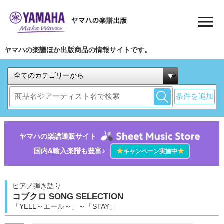
ヤマハの楽譜ほか出版商品の情報サイトです。
条件を追加
ヤマハの楽譜通販サイト
国内&輸入楽譜も豊富♪
★
★
キャンペーン実施中
ピアノ弾き語り
コブクロ SONG SELECTION
「YELL～エール～」～「STAY」