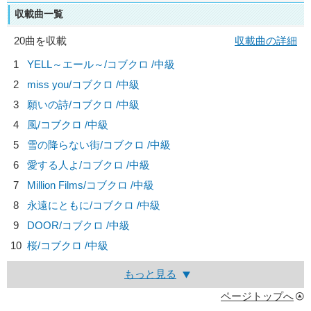
収載曲一覧
20曲を収載
収載曲の詳細
1
YELL～エール～/
コブクロ
/中級
2
miss you/
コブクロ
/中級
3
願いの詩/
コブクロ
/中級
4
風/
コブクロ
/中級
5
雪の降らない街/
コブクロ
/中級
6
愛する人よ/
コブクロ
/中級
7
Million Films/
コブクロ
/中級
8
永遠にともに/
コブクロ
/中級
9
DOOR/
コブクロ
/中級
10
桜/
コブクロ
/中級
もっと見る
ページトップへ