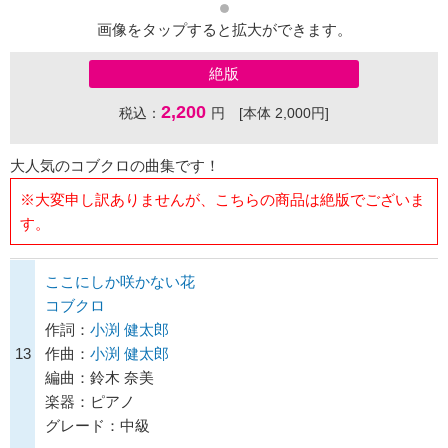
画像をタップすると拡大ができます。
絶版
2,200
税込：
円 [本体 2,000円]
大人気のコブクロの曲集です！
※大変申し訳ありませんが、こちらの商品は絶版でございま
す。
ここにしか咲かない花
コブクロ
作詞：
小渕 健太郎
13
作曲：
小渕 健太郎
編曲：鈴木 奈美
楽器：ピアノ
グレード：中級