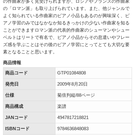
の作曲家が多く見受けられますが、ロシアやフランスの作曲家
の「ロマン派」も取り上げられています。また、他ジャンルで
よく知られている作曲家のピアノ小品もあるのが興味深く、ピ
アノ学習のみではなかなか知るきっかけの少ない作曲家を知る
ことができますロマン派の代表的作曲家のシューマンやシュー
ベルトはリートで有名で、ピアノ小品からその息遣いやフレー
ズ感を学ぶことはその後のピアノ学習にとってとても大切な要
素となることと思います。
商品情報
商品コード
GTP01084808
発売日
2009年8月20日
仕様
菊倍判縦/88ページ
商品構成
楽譜
JANコード
4947817218821
ISBNコード
9784636848083