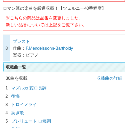
ロマン派の楽曲を厳選収載！【ツェルニー40番程度】
※こちらの商品は品番を変更しました。
新しい品番については上記をご覧下さい。
プレスト
8
作曲：
F.Mendelssohn-Bartholdy
楽器：ピアノ
収載曲一覧
30曲を収載
収載曲の詳細
1
マズルカ 変ロ長調
2
後悔
3
トロイメライ
4
紡ぎ歌
5
プレリュード ロ短調