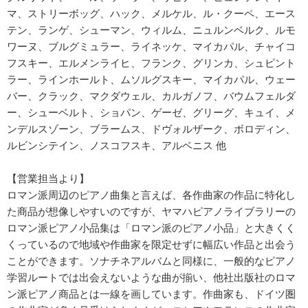
マ、ストリーボッグ、ハック、メルケル、ル・クーペ、エース
テン、ランゲ、シューマン、ウィルム、ニュルンベルク、ルモ
ワーヌ、ブルグミュラー、ライネッケ、マイカパル、チャイコ
フスキー、エルメンライヒ、フランク、グリンカ、シュピント
ラー、ラインホールト、ムソルグスキー、マイカパル、ウェー
バー、クラック、マクダウェル、カルガノフ、バウムフェルダ
ー、シューベルト、ショパン、ゲーゼ、グリーグ、キュイ、メ
ンデルスゾーン、ブラームス、ドヴォルザーク、ボロディン、
ルビンシテイン、ノスコフスキ、アルベニス 他
【営業担当より】
ロマン派周辺のピアノ曲集と言えば、各作曲家の作品に特化し
た商品が想像しやすいのですが、ヤマハピアノライブラリーの
ロマン派ピアノ小品集は「ロマン派のピアノ小品」と大きくく
くっているので地域や作曲家を限定せずに幅広い作品と出会う
ことができます。ソナチネアルバムと同様に、一般的なピアノ
学習ルートでは出会えないような曲が揃い、他社出版社のロマ
ン派ピアノ商品とは一線を画しています。作曲家も、ドイツ圏