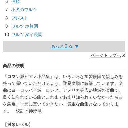
6
信頼
7
小犬のワルツ
8
プレスト
9
ワルツ ホ短調
10
ワルツ 変イ長調
もっと見る
ページトップへ
商品の説明
「ロマン派ピアノ小品集」は、いろいろな学習段階で親しみを
持って弾いていただけるよう、難易度順に編纂しています。楽
曲はヨーロッパ全域、ロシア、アメリカ等広い地域の楽曲で、
良く知られている曲とこれまであまり知られていなかった名曲
を厳選。手元に置いておきたい、貴重な曲集となっておりま
す。 校訂：神野 明
【対象レベル】