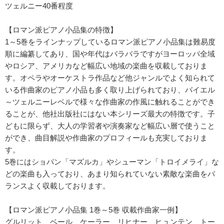
ツェルニー40番程度
【ロマン派ピアノ小品集の特徴】
1～5巻をラインナップしているロマン派ピアノ小品集は難易度
順に編纂してあり、国や年代はバラバラですがヨーロッパ全域
やロシア、アメリカなど幅広い地域の楽曲を収載しておりま
す。オペラやオーケストラ作品など他ジャンルでよく知られて
いる作曲家のピアノ小品も多く取り上げられており、バイエル
～ツェルニーレベルで様々な作曲家の作風に触れることができ
ることが、他社出版社にはない本シリーズ最大の特徴です。子
どもに限らず、大人の学習者や演奏家など幅広い層で使うこと
ができ、曲目解説や作曲家のプロフィールも充実しておりま
す。
5巻にはショパン「マズルカ」やシューマン「トロイメライ」な
どの楽曲も入っており、あまり知られていない素敵な楽曲をバ
ランスよく収載しております。
【ロマン派ピアノ小品集 1巻～5巻 収載作曲家一例】
グルリット、ベール、ケーラー、リヒナー、ヒュンテン、トー