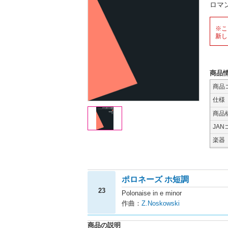
ロマ
※こ
新し
商品
商品
仕様
商品
JAN
楽器
ポロネーズ ホ短調
23
Polonaise in e minor
作曲：
Z.Noskowski
商品の説明