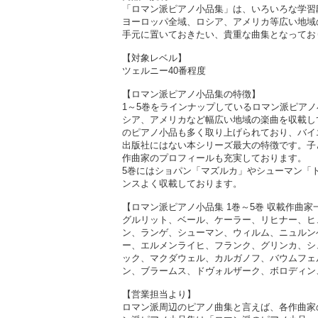
「ロマン派ピアノ小品集」は、いろいろな学習
ヨーロッパ全域、ロシア、アメリカ等広い地域
手元に置いておきたい、貴重な曲集となってお
【対象レベル】
ツェルニー40番程度
【ロマン派ピアノ小品集の特徴】
1～5巻をラインナップしているロマン派ピア
シア、アメリカなど幅広い地域の楽曲を収載し
のピアノ小品も多く取り上げられており、バイ
出版社にはない本シリーズ最大の特徴です。子
作曲家のプロフィールも充実しております。
5巻にはショパン「マズルカ」やシューマン「
ンスよく収載しております。
【ロマン派ピアノ小品集 1巻～5巻 収載作曲家
グルリット、ベール、ケーラー、リヒナー、ヒ
ン、ランゲ、シューマン、ウィルム、ニュルン
ー、エルメンライヒ、フランク、グリンカ、シ
ック、マクダウェル、カルガノフ、バウムフェ
ン、ブラームス、ドヴォルザーク、ボロディン
【営業担当より】
ロマン派周辺のピアノ曲集と言えば、各作曲家