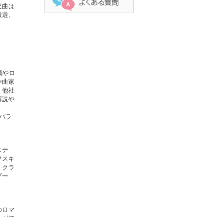
楽曲は
厳選。
域やロ
作曲家
、他社
解説や
バラ
ステ
フスキ
、クラ
ゾー
のロマ