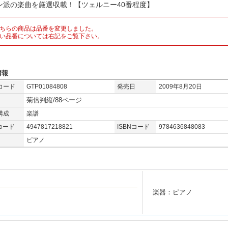
ン派の楽曲を厳選収載！【ツェルニー40番程度】
ちらの商品は品番を変更しました。
い品番については右記をご覧下さい。
情報
コード
GTP01084808
発売日
2009年8月20日
菊倍判縦/88ページ
構成
楽譜
コード
4947817218821
ISBNコード
9784636848083
ピアノ
楽器：ピアノ