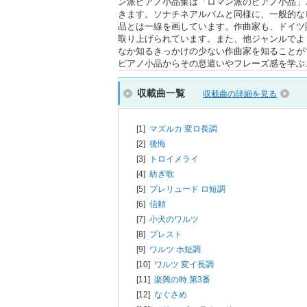
ン派ピアノ小品集は「ロマン派のピアノ小品」
きます。ソナチネアルバムと同様に、一般的な
品とは一線を画しています。作曲家も、ドイツ
取り上げられています。また、他ジャンルでよ
なか知るきっかけの少ない作曲家を知ることが
ピアノ小品からその息遣いやフレーズ感を学ぶ
収載曲一覧
収載曲の詳細を見る
[1]
マズルカ 変ロ長調
[2]
後悔
[3]
トロイメライ
[4]
紡ぎ歌
[5]
プレリュード ロ短調
[6]
信頼
[7]
小犬のワルツ
[8]
プレスト
[9]
ワルツ ホ短調
[10]
ワルツ 変イ長調
[11]
楽興の時 第3番
[12]
なぐさめ