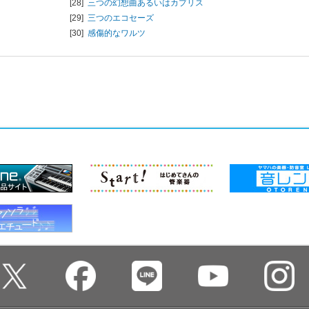
[28]
三つの幻想曲あるいはカプリス
[29]
三つのエコセーズ
[30]
感傷的なワルツ