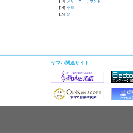
[13]
メリー ゴー ラウンド
[14]
小川
[15]
夢
ヤマハ関連サイト