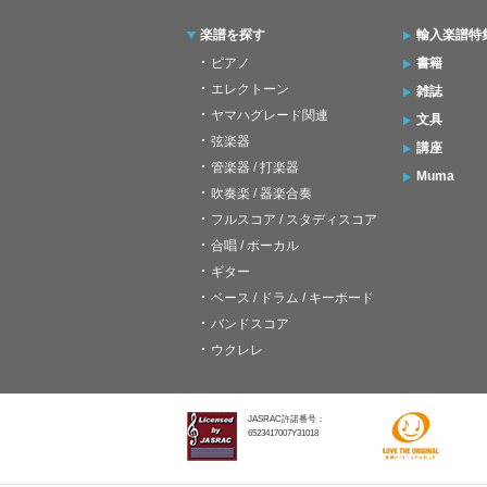
楽譜を探す
輸入楽譜特
ピアノ
書籍
エレクトーン
雑誌
ヤマハグレード関連
文具
弦楽器
講座
管楽器 / 打楽器
Muma
吹奏楽 / 器楽合奏
フルスコア / スタディスコア
合唱 / ボーカル
ギター
ベース / ドラム / キーボード
バンドスコア
ウクレレ
JASRAC許諾番号：
6523417007Y31018