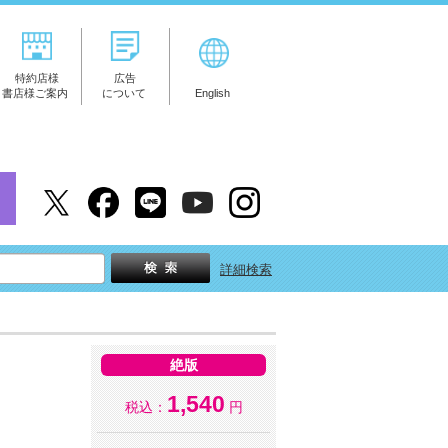
特約店様
広告
書店様ご案内
について
English
詳細検索
絶版
1,540
税込：
円