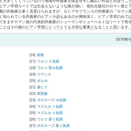
と大きくくくっているので地域や作曲家を限定せずに幅広い作品と出会うこ
ピアノ学習ルートでは出会えないような曲が揃い、他社出版社のロマン派ピ
圏の作曲家が多く見受けられますが、ロシアやフランスの作曲家の「ロマン
く知られている作曲家のピアノ小品もあるのが興味深く、ピアノ学習のみで
できますロマン派の代表的作曲家のシューマンやシューベルトはリートで有
ことはその後のピアノ学習にとってとても大切な要素となることと思います
[全30曲
[16]
船歌
[17]
ワルツ イ長調
[18]
ワルツ 変ホ長調
[19]
ロマンス
[20]
ポルカ
[21]
森にて
[22]
瞑想曲
[23]
ポロネーズ ホ短調
[24]
マズルカ ト短調
[25]
マズルカ イ短調
[26]
ワルツ 変イ長調
[27]
ポロネーズ 変イ長調