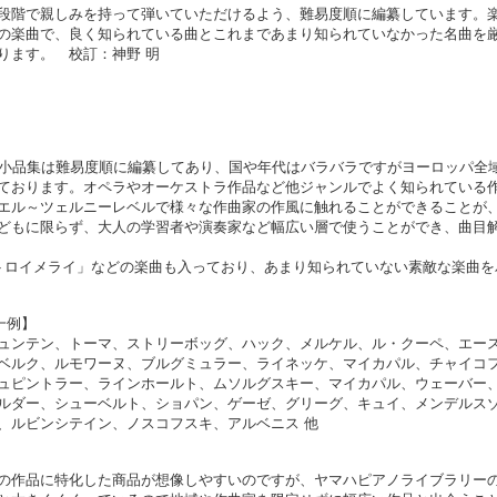
段階で親しみを持って弾いていただけるよう、難易度順に編纂しています。
の楽曲で、良く知られている曲とこれまであまり知られていなかった名曲を
ります。 校訂：神野 明
ノ小品集は難易度順に編纂してあり、国や年代はバラバラですがヨーロッパ全
ております。オペラやオーケストラ作品など他ジャンルでよく知られている
エル～ツェルニーレベルで様々な作曲家の作風に触れることができることが
どもに限らず、大人の学習者や演奏家など幅広い層で使うことができ、曲目
トロイメライ」などの楽曲も入っており、あまり知られていない素敵な楽曲を
一例】
ュンテン、トーマ、ストリーボッグ、ハック、メルケル、ル・クーペ、エー
ベルク、ルモワーヌ、ブルグミュラー、ライネッケ、マイカパル、チャイコ
ュピントラー、ラインホールト、ムソルグスキー、マイカパル、ウェーバー
ルダー、シューベルト、ショパン、ゲーゼ、グリーグ、キュイ、メンデルス
、ルビンシテイン、ノスコフスキ、アルベニス 他
の作品に特化した商品が想像しやすいのですが、ヤマハピアノライブラリー