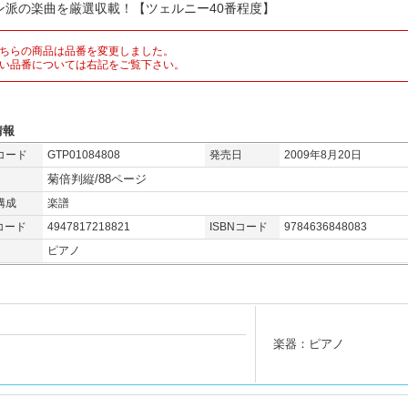
ン派の楽曲を厳選収載！【ツェルニー40番程度】
ちらの商品は品番を変更しました。
い品番については右記をご覧下さい。
情報
コード
GTP01084808
発売日
2009年8月20日
菊倍判縦/88ページ
構成
楽譜
コード
4947817218821
ISBNコード
9784636848083
ピアノ
楽器：ピアノ