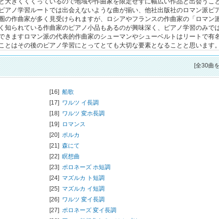
と大きくくくっているので地域や作曲家を限定せずに幅広い作品と出会うこ
ピアノ学習ルートでは出会えないような曲が揃い、他社出版社のロマン派ピ
圏の作曲家が多く見受けられますが、ロシアやフランスの作曲家の「ロマン
く知られている作曲家のピアノ小品もあるのが興味深く、ピアノ学習のみで
できますロマン派の代表的作曲家のシューマンやシューベルトはリートで有
ことはその後のピアノ学習にとってとても大切な要素となることと思います
[全30曲
[16]
船歌
[17]
ワルツ イ長調
[18]
ワルツ 変ホ長調
[19]
ロマンス
[20]
ポルカ
[21]
森にて
[22]
瞑想曲
[23]
ポロネーズ ホ短調
[24]
マズルカ ト短調
[25]
マズルカ イ短調
[26]
ワルツ 変イ長調
[27]
ポロネーズ 変イ長調