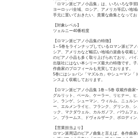
「ロマン派ピアノ小品集」は、いろいろな学習
ヨーロッパ全域、ロシア、アメリカ等広い地域
手元に置いておきたい、貴重な曲集となってお
【対象レベル】
ツェルニー40番程度
【ロマン派ピアノ小品集の特徴】
1～5巻をラインナップしているロマン派ピア
シア、アメリカなど幅広い地域の楽曲を収載し
のピアノ小品も多く取り上げられており、バイ
出版社にはない本シリーズ最大の特徴です。子
作曲家のプロフィールも充実しております。
5巻にはショパン「マズルカ」やシューマン「
ンスよく収載しております。
【ロマン派ピアノ小品集 1巻～5巻 収載作曲家
グルリット、ベール、ケーラー、リヒナー、ヒ
ン、ランゲ、シューマン、ウィルム、ニュルン
ー、エルメンライヒ、フランク、グリンカ、シ
ック、マクダウェル、カルガノフ、バウムフェ
ン、ブラームス、ドヴォルザーク、ボロディン
【営業担当より】
ロマン派周辺のピアノ曲集と言えば、各作曲家