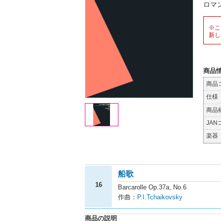
ロマ
※こ
新し
商品
商品
仕様
商品
JAN
楽器
船歌
16
Barcarolle Op.37a, No.6
作曲：
P.I.Tchaikovsky
商品の説明