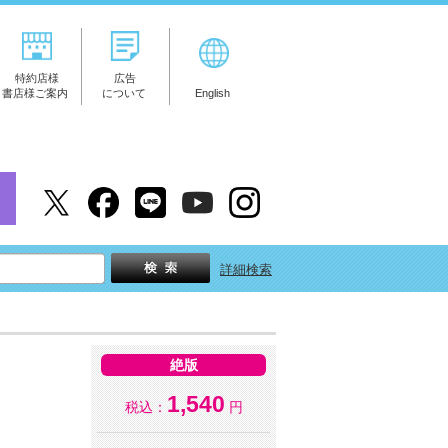
特約店様
広告
書店様ご案内
について
English
詳細検索
絶版
1,540
税込：
円