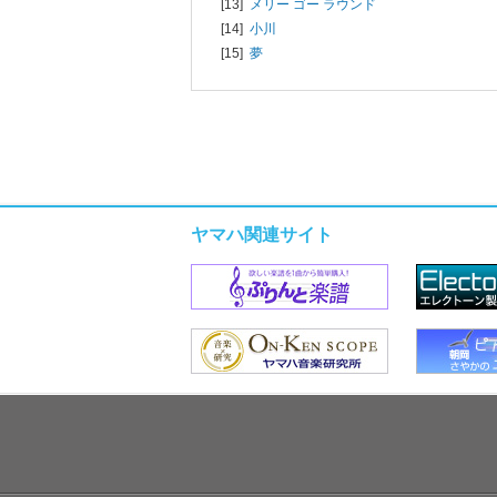
[13]
メリー ゴー ラウンド
[14]
小川
[15]
夢
ヤマハ関連サイト