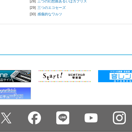
[28]
三つの幻想曲あるいはカプリス
[29]
三つのエコセーズ
[30]
感傷的なワルツ