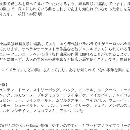
段階で親しみを持って弾いていただけるよう、難易度順に編纂しています。
の楽曲で、良く知られている曲とこれまであまり知られていなかった名曲を
ります。 校訂：神野 明
ノ小品集は難易度順に編纂してあり、国や年代はバラバラですがヨーロッパ全
ております。オペラやオーケストラ作品など他ジャンルでよく知られている
エル～ツェルニーレベルで様々な作曲家の作風に触れることができることが
どもに限らず、大人の学習者や演奏家など幅広い層で使うことができ、曲目
トロイメライ」などの楽曲も入っており、あまり知られていない素敵な楽曲を
一例】
ュンテン、トーマ、ストリーボッグ、ハック、メルケル、ル・クーペ、エー
ベルク、ルモワーヌ、ブルグミュラー、ライネッケ、マイカパル、チャイコ
ュピントラー、ラインホールト、ムソルグスキー、マイカパル、ウェーバー
ルダー、シューベルト、ショパン、ゲーゼ、グリーグ、キュイ、メンデルス
、ルビンシテイン、ノスコフスキ、アルベニス 他
の作品に特化した商品が想像しやすいのですが、ヤマハピアノライブラリー