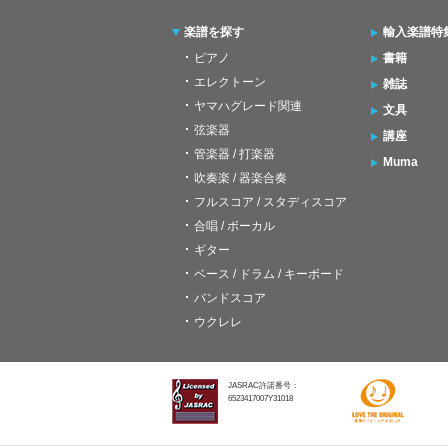
楽譜を探す
輸入楽譜特
ピアノ
書籍
エレクトーン
雑誌
ヤマハグレード関連
文具
弦楽器
講座
管楽器 / 打楽器
Muma
吹奏楽 / 器楽合奏
フルスコア / スタディスコア
合唱 / ボーカル
ギター
ベース / ドラム / キーボード
バンドスコア
ウクレレ
JASRAC許諾番号：
6523417007Y31018