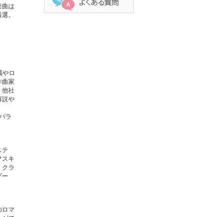
楽曲は
厳選。
域やロ
作曲家
、他社
解説や
バラ
ステ
フスキ
、クラ
ゾー
のロマ