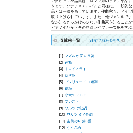
ン派ピアノ小品集は「ロマン派のピアノ小品」
きます。ソナチネアルバムと同様に、一般的な
品とは一線を画しています。作曲家も、ドイツ
取り上げられています。また、他ジャンルでよ
なか知るきっかけの少ない作曲家を知ることが
ピアノ小品からその息遣いやフレーズ感を学ぶ
収載曲一覧
収載曲の詳細を見る
[1]
マズルカ 変ロ長調
[2]
後悔
[3]
トロイメライ
[4]
紡ぎ歌
[5]
プレリュード ロ短調
[6]
信頼
[7]
小犬のワルツ
[8]
プレスト
[9]
ワルツ ホ短調
[10]
ワルツ 変イ長調
[11]
楽興の時 第3番
[12]
なぐさめ