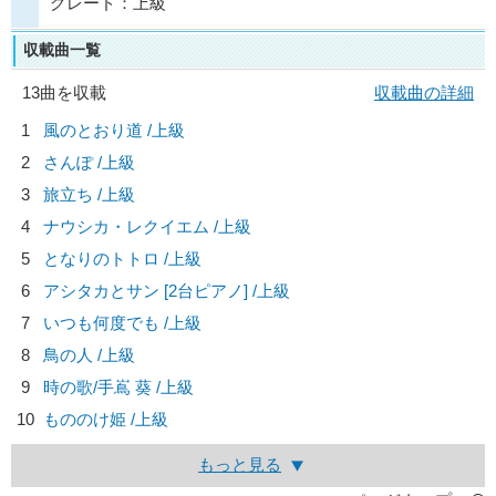
グレード：上級
収載曲一覧
13曲を収載
収載曲の詳細
1
風のとおり道 /上級
2
さんぽ /上級
3
旅立ち /上級
4
ナウシカ・レクイエム /上級
5
となりのトトロ /上級
6
アシタカとサン [2台ピアノ] /上級
7
いつも何度でも /上級
8
鳥の人 /上級
9
時の歌/
手嶌 葵
/上級
10
もののけ姫 /上級
もっと見る