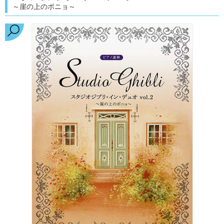
～崖の上のポニョ～