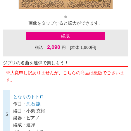
画像をタップすると拡大ができます。
絶版
2,090
税込：
円 [本体 1,900円]
ジブリの名曲を連弾で楽しもう！
※大変申し訳ありませんが、こちらの商品は絶版でございま
す。
となりのトトロ
作曲：
久石 譲
編曲：小栗 克裕
5
楽器：ピアノ
編成：連弾