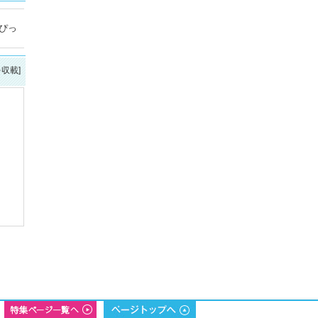
ぴっ
を収載]