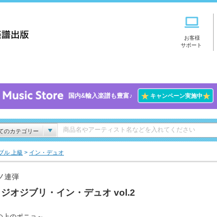
お客様
サポート
★
★
国内&輸入楽譜も豊富♪
キャンペーン実施中
てのカテゴリー
ブル 上級
>
イン・デュオ
ノ連弾
ジオジブリ・イン・デュオ vol.2
の上のポニョ～