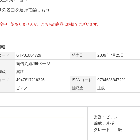
リの名曲を連弾で楽しもう！
変申し訳ありませんが、こちらの商品は絶版でございます。
情報
コード
GTP01084729
発売日
2009年7月25日
菊倍判縦/96ページ
構成
楽譜
コード
4947817218326
ISBNコード
9784636847291
ピアノ
難易度
上級
楽器：ピアノ
編成：連弾
グレード：上級