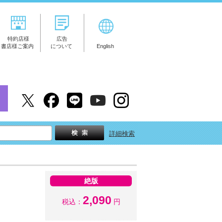
特約店様
広告
書店様ご案内
について
English
詳細検索
絶版
2,090
税込：
円