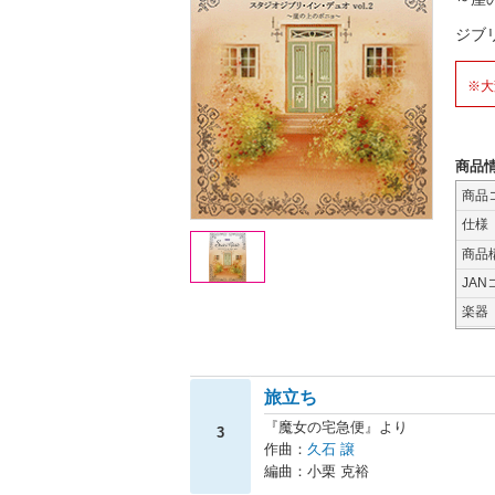
ジブ
※大
商品
商品
仕様
商品
JAN
楽器
旅立ち
『魔女の宅急便』より
3
作曲：
久石 譲
編曲：小栗 克裕