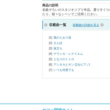
商品の説明
名曲ぞろいのスタジオジブリ作品。選りすぐり
たり。様々なシーンでご活用ください。
収載曲一覧
収載曲の詳細を見る
[1]
風のとおり道
[2]
さんぽ
[3]
旅立ち
[4]
ナウシカ・レクイエム
[5]
となりのトトロ
[6]
アシタカとサン [2台ピアノ]
[7]
いつも何度でも