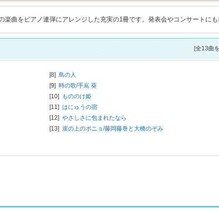
の楽曲をピアノ連弾にアレンジした充実の1冊です。発表会やコンサートにも
[全13曲
[8]
鳥の人
[9]
時の歌/
手嶌 葵
[10]
もののけ姫
[11]
はにゅうの宿
[12]
やさしさに包まれたなら
[13]
崖の上のポニョ/
藤岡藤巻と大橋のぞみ