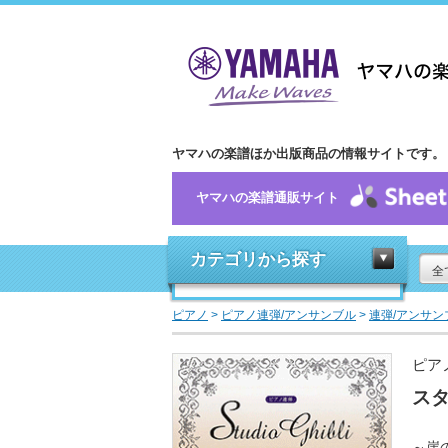
ヤマハの楽譜ほか出版商品の情報サイトです。
ヤマハの楽譜通販サイト
カテゴリから探す
全
ピアノ
>
ピアノ連弾/アンサンブル
>
連弾/アンサン
ピア
スタ
～崖