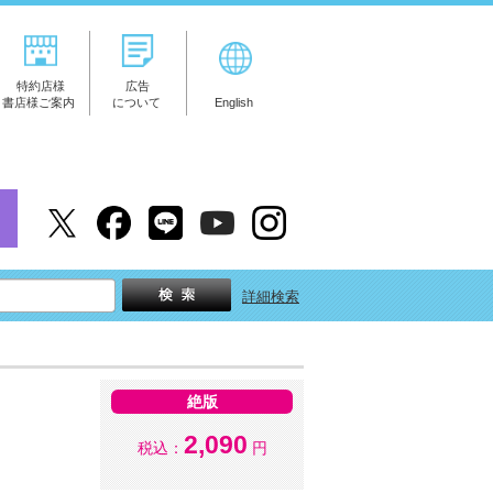
特約店様
広告
書店様ご案内
について
English
詳細検索
絶版
2,090
税込：
円