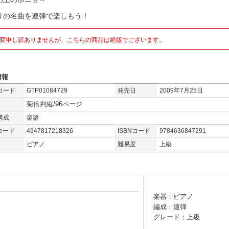
リの名曲を連弾で楽しもう！
変申し訳ありませんが、こちらの商品は絶版でございます。
情報
コード
GTP01084729
発売日
2009年7月25日
菊倍判縦/96ページ
構成
楽譜
コード
4947817218326
ISBNコード
9784636847291
ピアノ
難易度
上級
楽器：ピアノ
編成：連弾
グレード：上級