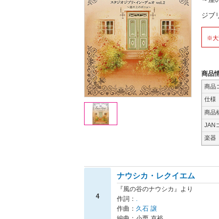
ジブ
※大
商品
商品
仕様
商品
JAN
楽器
ナウシカ・レクイエム
『風の谷のナウシカ』より
4
作詞：
.
作曲：
久石 譲
編曲：小栗 克裕