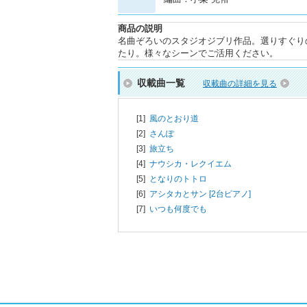
商品の説明
名曲ぞろいのスタジオジブリ作品。選りすぐり
たり。様々なシーンでご活用ください。
収載曲一覧
収載曲の詳細を見る
[1]
風のとおり道
[2]
さんぽ
[3]
旅立ち
[4]
ナウシカ・レクイエム
[5]
となりのトトロ
[6]
アシタカとサン [2台ピアノ]
[7]
いつも何度でも