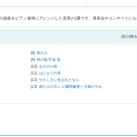
の楽曲をピアノ連弾にアレンジした充実の1冊です。発表会やコンサートにも
[全13曲
[8]
鳥の人
[9]
時の歌/
手嶌 葵
[10]
もののけ姫
[11]
はにゅうの宿
[12]
やさしさに包まれたなら
[13]
崖の上のポニョ/
藤岡藤巻と大橋のぞみ