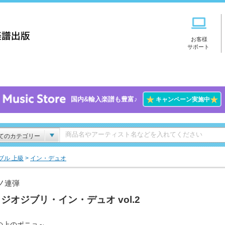
お客様
サポート
★
★
国内&輸入楽譜も豊富♪
キャンペーン実施中
てのカテゴリー
ブル 上級
>
イン・デュオ
ノ連弾
ジオジブリ・イン・デュオ vol.2
の上のポニョ～