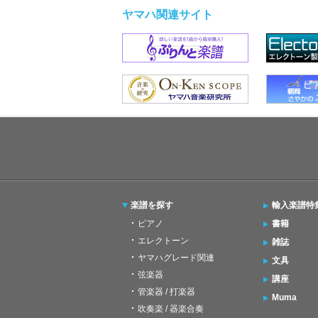
ヤマハ関連サイト
楽譜を探す
輸入楽譜特
ピアノ
書籍
エレクトーン
雑誌
ヤマハグレード関連
文具
弦楽器
講座
管楽器 / 打楽器
Muma
吹奏楽 / 器楽合奏