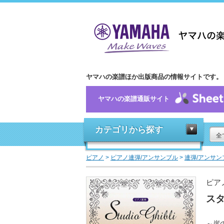
ヤマハの楽譜ほか出版商品の情報サイトです。
ヤマハの楽譜通販サイト
カテゴリから探す
全
ピアノ
>
ピアノ連弾/アンサンブル
>
連弾/アンサン
ピア
スタ
～崖