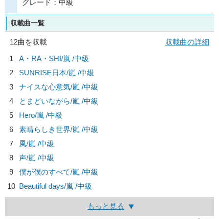
グレード：中級
収載曲一覧
12曲を収載
収載曲の詳細
1
A・RA・SHI/
嵐
/中級
2
SUNRISE日本/
嵐
/中級
3
ナイスな心意気/
嵐
/中級
4
とまどいながら/
嵐
/中級
5
Hero/
嵐
/中級
6
素晴らしき世界/
嵐
/中級
7
風/
嵐
/中級
8
声/
嵐
/中級
9
僕が僕のすべて/
嵐
/中級
10
Beautiful days/
嵐
/中級
もっと見る