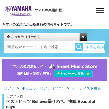
ヤマハの楽譜ほか出版商品の情報サイトです。
条件を追加
ヤマハの楽譜通販サイト
国内&輸入楽譜も豊富♪
★
★
キャンペーン実施中
ピアノ
>
ポピュラーピアノ（ソロ）
>
アーティスト曲集
ピアノソロ
ベストヒッツ Believe/曇りのち、快晴/Beautiful
days