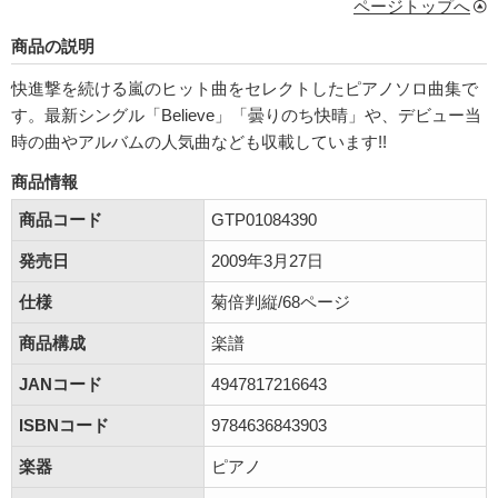
ページトップへ
商品の説明
快進撃を続ける嵐のヒット曲をセレクトしたピアノソロ曲集で
す。最新シングル「Believe」「曇りのち快晴」や、デビュー当
時の曲やアルバムの人気曲なども収載しています!!
商品情報
商品コード
GTP01084390
発売日
2009年3月27日
仕様
菊倍判縦/68ページ
商品構成
楽譜
JANコード
4947817216643
ISBNコード
9784636843903
楽器
ピアノ