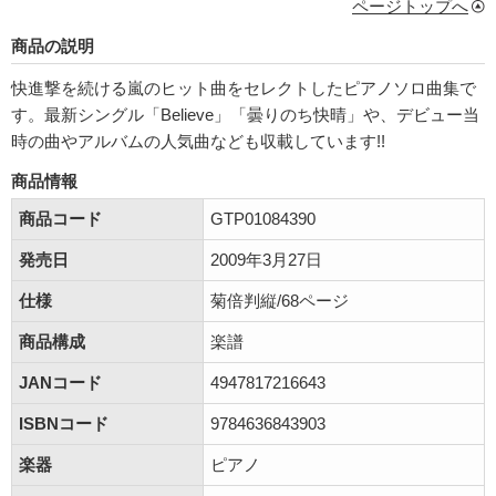
ページトップへ
商品の説明
快進撃を続ける嵐のヒット曲をセレクトしたピアノソロ曲集で
す。最新シングル「Believe」「曇りのち快晴」や、デビュー当
時の曲やアルバムの人気曲なども収載しています!!
商品情報
商品コード
GTP01084390
発売日
2009年3月27日
仕様
菊倍判縦/68ページ
商品構成
楽譜
JANコード
4947817216643
ISBNコード
9784636843903
楽器
ピアノ