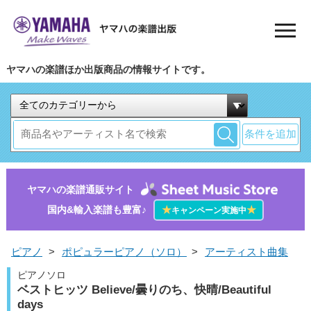
ヤマハの楽譜ほか出版商品の情報サイトです。
条件を追加
ヤマハの楽譜通販サイト
国内&輸入楽譜も豊富♪
★
★
キャンペーン実施中
ピアノ
>
ポピュラーピアノ（ソロ）
>
アーティスト曲集
ピアノソロ
ベストヒッツ Believe/曇りのち、快晴/Beautiful
days