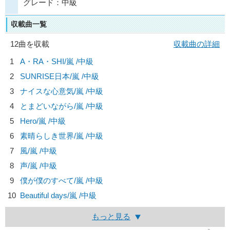
グレード：中級
収載曲一覧
12曲を収載
収載曲の詳細
1
A・RA・SHI/
嵐
/中級
2
SUNRISE日本/
嵐
/中級
3
ナイスな心意気/
嵐
/中級
4
とまどいながら/
嵐
/中級
5
Hero/
嵐
/中級
6
素晴らしき世界/
嵐
/中級
7
風/
嵐
/中級
8
声/
嵐
/中級
9
僕が僕のすべて/
嵐
/中級
10
Beautiful days/
嵐
/中級
もっと見る