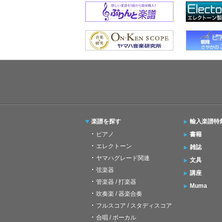
楽譜を探す
輸入楽譜特
ピアノ
書籍
エレクトーン
雑誌
ヤマハグレード関連
文具
弦楽器
講座
管楽器 / 打楽器
Muma
吹奏楽 / 器楽合奏
フルスコア / スタディスコア
合唱 / ボーカル