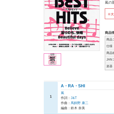
嵐の
※大
商品
商品
仕様
商品
JAN
楽器
A・RA・SHI
嵐
1
作詞：
J&T
作曲：
馬飼野 康二
編曲：鈴木 奈美