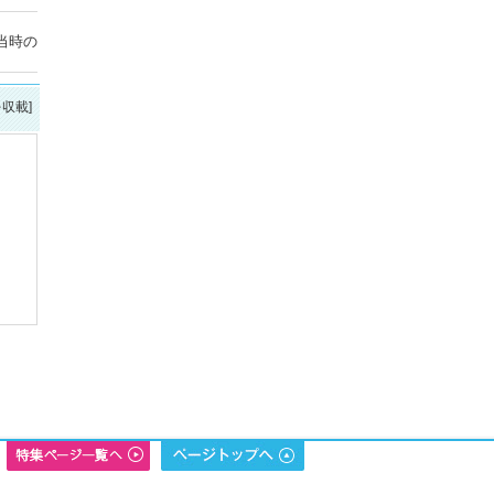
当時の
を収載]