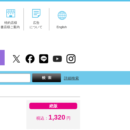
特約店様
広告
書店様ご案内
について
English
詳細検索
絶版
1,320
税込：
円