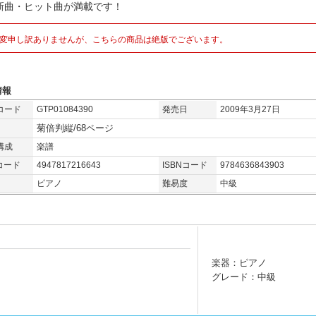
新曲・ヒット曲が満載です！
変申し訳ありませんが、こちらの商品は絶版でございます。
情報
コード
GTP01084390
発売日
2009年3月27日
菊倍判縦/68ページ
構成
楽譜
コード
4947817216643
ISBNコード
9784636843903
ピアノ
難易度
中級
楽器：ピアノ
グレード：中級