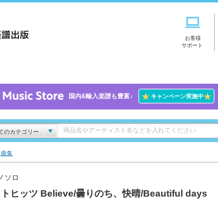
お客様
サポート
★
★
国内&輸入楽譜も豊富♪
キャンペーン実施中
てのカテゴリー
ト曲集
ノソロ
トヒッツ Believe/曇りのち、快晴/Beautiful days