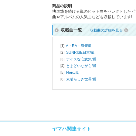
商品の説明
快進撃を続ける嵐のヒット曲をセレクトしたピア
曲やアルバムの人気曲なども収載しています!!
収載曲一覧
収載曲の詳細を見る
[1]
A・RA・SHI/
嵐
[2]
SUNRISE日本/
嵐
[3]
ナイスな心意気/
嵐
[4]
とまどいながら/
嵐
[5]
Hero/
嵐
[6]
素晴らしき世界/
嵐
ヤマハ関連サイト