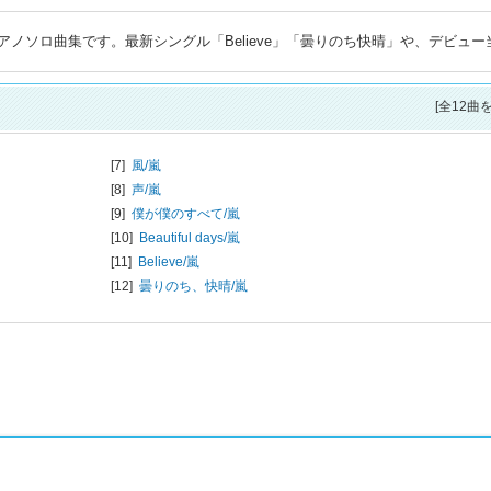
ノソロ曲集です。最新シングル「Believe」「曇りのち快晴」や、デビュー
[全12曲
[7]
風/
嵐
[8]
声/
嵐
[9]
僕が僕のすべて/
嵐
[10]
Beautiful days/
嵐
[11]
Believe/
嵐
[12]
曇りのち、快晴/
嵐