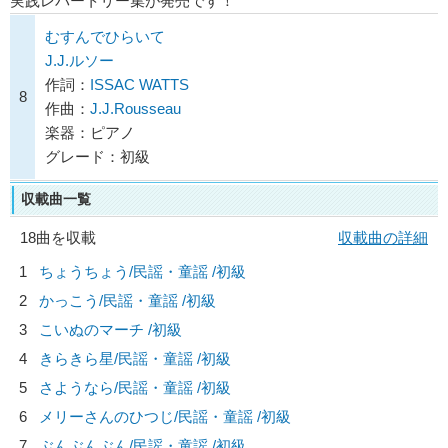
実践レパートリー集が発売です！
むすんでひらいて
J.J.ルソー
作詞：
ISSAC WATTS
8
作曲：
J.J.Rousseau
楽器：ピアノ
グレード：初級
収載曲一覧
18曲を収載
収載曲の詳細
1
ちょうちょう/
民謡・童謡
/初級
2
かっこう/
民謡・童謡
/初級
3
こいぬのマーチ /初級
4
きらきら星/
民謡・童謡
/初級
5
さようなら/
民謡・童謡
/初級
6
メリーさんのひつじ/
民謡・童謡
/初級
7
ぶんぶんぶん/
民謡・童謡
/初級