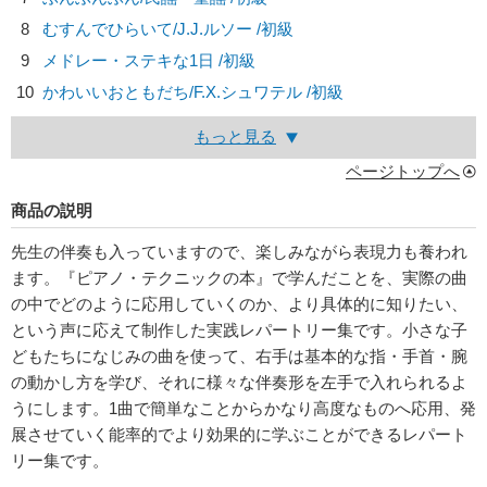
8
むすんでひらいて/
J.J.ルソー
/初級
9
メドレー・ステキな1日 /初級
10
かわいいおともだち/
F.X.シュワテル
/初級
もっと見る
ページトップへ
商品の説明
先生の伴奏も入っていますので、楽しみながら表現力も養われ
ます。『ピアノ・テクニックの本』で学んだことを、実際の曲
の中でどのように応用していくのか、より具体的に知りたい、
という声に応えて制作した実践レパートリー集です。小さな子
どもたちになじみの曲を使って、右手は基本的な指・手首・腕
の動かし方を学び、それに様々な伴奏形を左手で入れられるよ
うにします。1曲で簡単なことからかなり高度なものへ応用、発
展させていく能率的でより効果的に学ぶことができるレパート
リー集です。