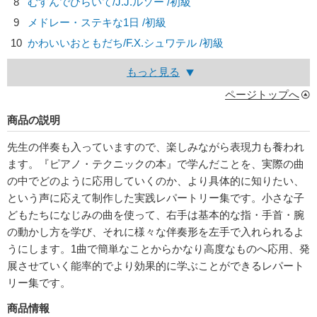
8
むすんでひらいて/
J.J.ルソー
/初級
9
メドレー・ステキな1日 /初級
10
かわいいおともだち/
F.X.シュワテル
/初級
もっと見る
ページトップへ
商品の説明
先生の伴奏も入っていますので、楽しみながら表現力も養われ
ます。『ピアノ・テクニックの本』で学んだことを、実際の曲
の中でどのように応用していくのか、より具体的に知りたい、
という声に応えて制作した実践レパートリー集です。小さな子
どもたちになじみの曲を使って、右手は基本的な指・手首・腕
の動かし方を学び、それに様々な伴奏形を左手で入れられるよ
うにします。1曲で簡単なことからかなり高度なものへ応用、発
展させていく能率的でより効果的に学ぶことができるレパート
リー集です。
商品情報