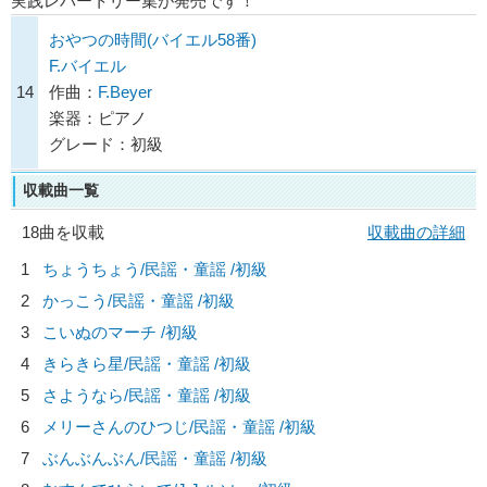
実践レパートリー集が発売です！
おやつの時間(バイエル58番)
F.バイエル
14
作曲：
F.Beyer
楽器：ピアノ
グレード：初級
収載曲一覧
18曲を収載
収載曲の詳細
1
ちょうちょう/
民謡・童謡
/初級
2
かっこう/
民謡・童謡
/初級
3
こいぬのマーチ /初級
4
きらきら星/
民謡・童謡
/初級
5
さようなら/
民謡・童謡
/初級
6
メリーさんのひつじ/
民謡・童謡
/初級
7
ぶんぶんぶん/
民謡・童謡
/初級