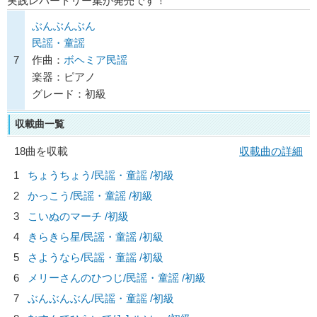
実践レパートリー集が発売です！
ぶんぶんぶん
民謡・童謡
7
作曲：
ボヘミア民謡
楽器：ピアノ
グレード：初級
収載曲一覧
18曲を収載
収載曲の詳細
1
ちょうちょう/
民謡・童謡
/初級
2
かっこう/
民謡・童謡
/初級
3
こいぬのマーチ /初級
4
きらきら星/
民謡・童謡
/初級
5
さようなら/
民謡・童謡
/初級
6
メリーさんのひつじ/
民謡・童謡
/初級
7
ぶんぶんぶん/
民謡・童謡
/初級