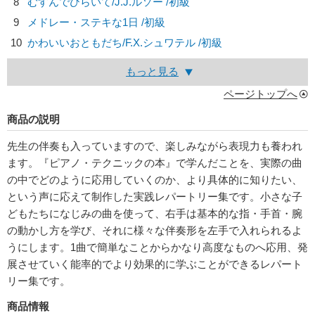
8
むすんでひらいて/
J.J.ルソー
/初級
9
メドレー・ステキな1日 /初級
10
かわいいおともだち/
F.X.シュワテル
/初級
もっと見る
ページトップへ
商品の説明
先生の伴奏も入っていますので、楽しみながら表現力も養われ
ます。『ピアノ・テクニックの本』で学んだことを、実際の曲
の中でどのように応用していくのか、より具体的に知りたい、
という声に応えて制作した実践レパートリー集です。小さな子
どもたちになじみの曲を使って、右手は基本的な指・手首・腕
の動かし方を学び、それに様々な伴奏形を左手で入れられるよ
うにします。1曲で簡単なことからかなり高度なものへ応用、発
展させていく能率的でより効果的に学ぶことができるレパート
リー集です。
商品情報