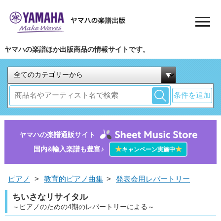
ヤマハの楽譜ほか出版商品の情報サイトです。
条件を追加
ヤマハの楽譜通販サイト
国内&輸入楽譜も豊富♪
★
★
キャンペーン実施中
ピアノ
>
教育的ピアノ曲集
>
発表会用レパートリー
ちいさなリサイタル
～ピアノのための4期のレパートリーによる～