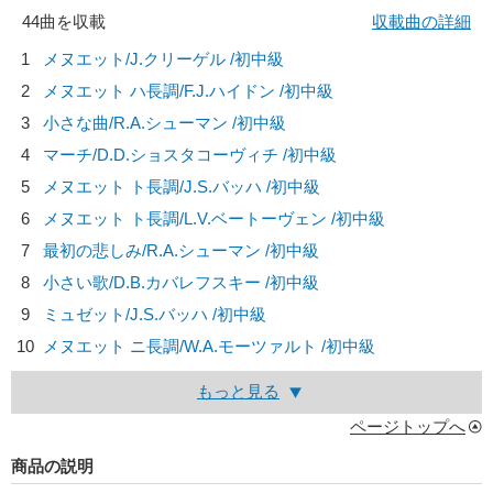
44曲を収載
収載曲の詳細
1
メヌエット/
J.クリーゲル
/初中級
2
メヌエット ハ長調/
F.J.ハイドン
/初中級
3
小さな曲/
R.A.シューマン
/初中級
4
マーチ/
D.D.ショスタコーヴィチ
/初中級
5
メヌエット ト長調/
J.S.バッハ
/初中級
6
メヌエット ト長調/
L.V.ベートーヴェン
/初中級
7
最初の悲しみ/
R.A.シューマン
/初中級
8
小さい歌/
D.B.カバレフスキー
/初中級
9
ミュゼット/
J.S.バッハ
/初中級
10
メヌエット ニ長調/
W.A.モーツァルト
/初中級
もっと見る
ページトップへ
商品の説明