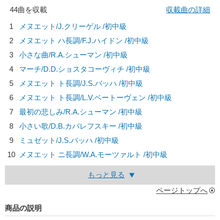
44曲を収載
収載曲の詳細
1
メヌエット/
J.クリーゲル
/初中級
2
メヌエット ハ長調/
F.J.ハイドン
/初中級
3
小さな曲/
R.A.シューマン
/初中級
4
マーチ/
D.D.ショスタコーヴィチ
/初中級
5
メヌエット ト長調/
J.S.バッハ
/初中級
6
メヌエット ト長調/
L.V.ベートーヴェン
/初中級
7
最初の悲しみ/
R.A.シューマン
/初中級
8
小さい歌/
D.B.カバレフスキー
/初中級
9
ミュゼット/
J.S.バッハ
/初中級
10
メヌエット ニ長調/
W.A.モーツァルト
/初中級
もっと見る
ページトップへ
商品の説明