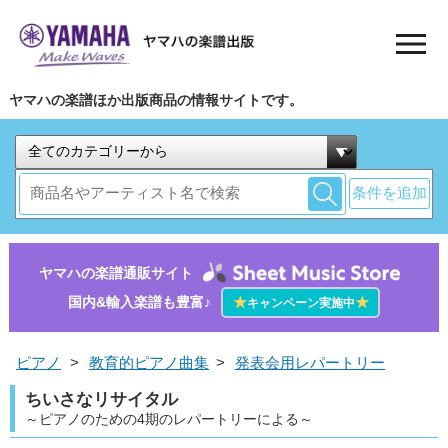
ヤマハの楽譜ほか出版商品の情報サイトです。
条件を追加
ヤマハの楽譜通販サイト
国内&輸入楽譜も豊富♪
★
★
キャンペーン実施中
ピアノ
>
教育的ピアノ曲集
>
発表会用レパートリー
ちいさなリサイタル
～ピアノのための4期のレパートリーによる～