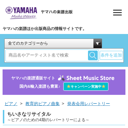
ヤマハの楽譜ほか出版商品の情報サイトです。
条件を追加
ヤマハの楽譜通販サイト
国内&輸入楽譜も豊富♪
★
★
キャンペーン実施中
ピアノ
>
教育的ピアノ曲集
>
発表会用レパートリー
ちいさなリサイタル
～ピアノのための4期のレパートリーによる～