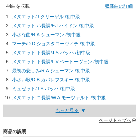
44曲を収載
収載曲の詳細
1
メヌエット/
J.クリーゲル
/初中級
2
メヌエット ハ長調/
F.J.ハイドン
/初中級
3
小さな曲/
R.A.シューマン
/初中級
4
マーチ/
D.D.ショスタコーヴィチ
/初中級
5
メヌエット ト長調/
J.S.バッハ
/初中級
6
メヌエット ト長調/
L.V.ベートーヴェン
/初中級
7
最初の悲しみ/
R.A.シューマン
/初中級
8
小さい歌/
D.B.カバレフスキー
/初中級
9
ミュゼット/
J.S.バッハ
/初中級
10
メヌエット ニ長調/
W.A.モーツァルト
/初中級
もっと見る
ページトップへ
商品の説明