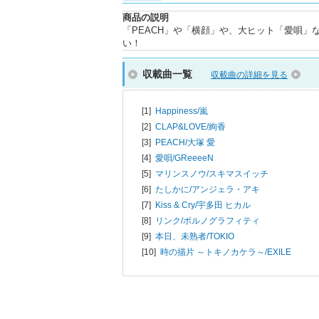
商品の説明
「PEACH」や「横顔」や、大ヒット「愛唄
い！
収載曲一覧
収載曲の詳細を見る
[1]
Happiness/
嵐
[2]
CLAP&LOVE/
絢香
[3]
PEACH/
大塚 愛
[4]
愛唄/
GReeeeN
[5]
マリンスノウ/
スキマスイッチ
[6]
たしかに/
アンジェラ・アキ
[7]
Kiss & Cry/
宇多田 ヒカル
[8]
リンク/
ポルノグラフィティ
[9]
本日、未熟者/
TOKIO
[10]
時の描片 ～トキノカケラ～/
EXILE