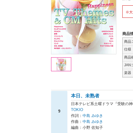
※大
商品
商品
仕様
商品
JAN
楽器
本日、未熟者
日本テレビ系土曜ドラマ『受験の神
TOKIO
9
作詞：
中島 みゆき
作曲：
中島 みゆき
編曲：小野 佐知子