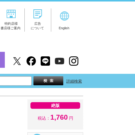
特約店様
広告
書店様ご案内
について
English
詳細検索
絶版
1,760
税込：
円