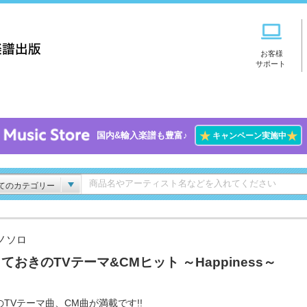
お客様
サポート
★
★
国内&輸入楽譜も豊富♪
キャンペーン実施中
てのカテゴリー
ノソロ
ておきのTVテーマ&CMヒット ～Happiness～
のTVテーマ曲、CM曲が満載です!!