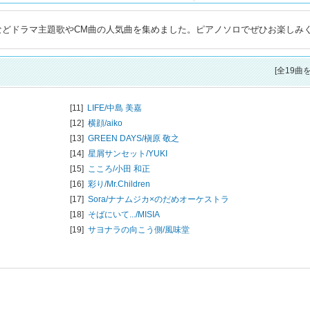
」などドラマ主題歌やCM曲の人気曲を集めました。ピアノソロでぜひお楽しみ
[全19曲
[11]
LIFE/
中島 美嘉
[12]
横顔/
aiko
[13]
GREEN DAYS/
槇原 敬之
[14]
星屑サンセット/
YUKI
[15]
こころ/
小田 和正
[16]
彩り/
Mr.Children
[17]
Sora/
ナナムジカ×のだめオーケストラ
[18]
そばにいて.../
MISIA
[19]
サヨナラの向こう側/
風味堂