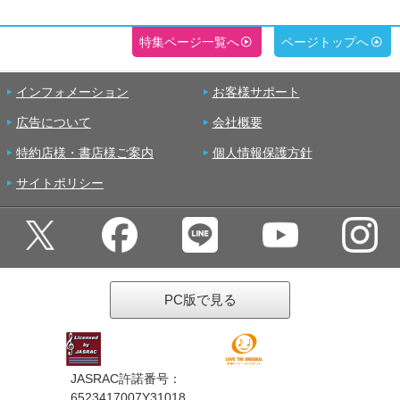
特集ページ一覧へ
ページトップへ
インフォメーション
お客様サポート
広告について
会社概要
特約店様・書店様ご案内
個人情報保護方針
サイトポリシー
PC版で見る
JASRAC許諾番号：
6523417007Y31018