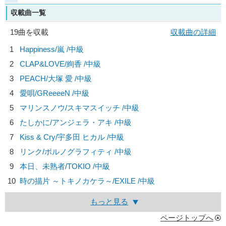
収載曲一覧
19曲を収載
収載曲の詳細
1
Happiness/
嵐
/中級
2
CLAP&LOVE/
絢香
/中級
3
PEACH/
大塚 愛
/中級
4
愛唄/
GReeeeN
/中級
5
マリンスノウ/
スキマスイッチ
/中級
6
たしかに/
アンジェラ・アキ
/中級
7
Kiss & Cry/
宇多田 ヒカル
/中級
8
リンク/
ポルノグラフィティ
/中級
9
本日、未熟者/
TOKIO
/中級
10
時の描片 ～トキノカケラ～/
EXILE
/中級
もっと見る
ページトップへ