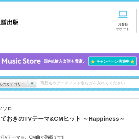
お客様
サポート
★
★
国内&輸入楽譜も豊富♪
キャンペーン実施中
てのカテゴリー
ノソロ
ておきのTVテーマ&CMヒット ～Happiness～
のTVテーマ曲、CM曲が満載です!!