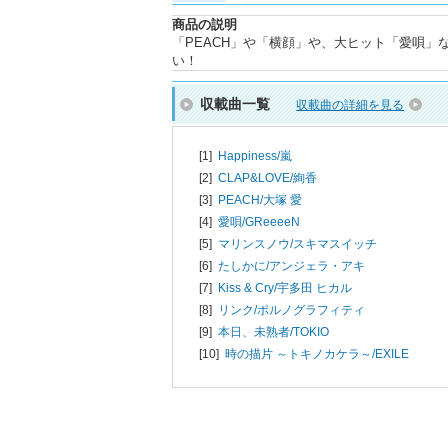
商品の説明
「PEACH」や「横顔」や、大ヒット「愛唄
い！
収載曲一覧
収載曲の詳細を見る
[1]
Happiness/
嵐
[2]
CLAP&LOVE/
絢香
[3]
PEACH/
大塚 愛
[4]
愛唄/
GReeeeN
[5]
マリンスノウ/
スキマスイッチ
[6]
たしかに/
アンジェラ・アキ
[7]
Kiss & Cry/
宇多田 ヒカル
[8]
リンク/
ポルノグラフィティ
[9]
本日、未熟者/
TOKIO
[10]
時の描片 ～トキノカケラ～/
EXILE