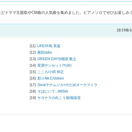
」などドラマ主題歌やCM曲の人気曲を集めました。ピアノソロでぜひお楽しみ
[全19曲
[11]
LIFE/
中島 美嘉
[12]
横顔/
aiko
[13]
GREEN DAYS/
槇原 敬之
[14]
星屑サンセット/
YUKI
[15]
こころ/
小田 和正
[16]
彩り/
Mr.Children
[17]
Sora/
ナナムジカ×のだめオーケストラ
[18]
そばにいて.../
MISIA
[19]
サヨナラの向こう側/
風味堂