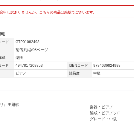
変申し訳ありませんが、こちらの商品は絶版でございます。
情報
コード
GTP01082498
菊倍判縦/96ページ
構成
楽譜
コード
4947817208853
ISBNコード
9784636824988
ピアノ
難易度
中級
リ』主題歌
楽器：ピアノ
編成：ピアノソロ
グレード：中級