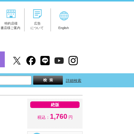
特約店様
広告
書店様ご案内
について
English
詳細検索
絶版
1,760
税込：
円