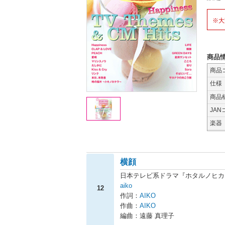
※大
商品
商品
仕様
商品
JAN
楽器
横顔
日本テレビ系ドラマ『ホタルノヒカ
aiko
12
作詞：
AIKO
作曲：
AIKO
編曲：遠藤 真理子