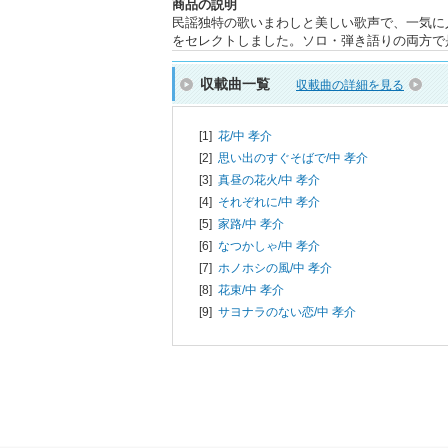
商品の説明
民謡独特の歌いまわしと美しい歌声で、一気に
をセレクトしました。ソロ・弾き語りの両方で
収載曲一覧
収載曲の詳細を見る
[1]
花/
中 孝介
[2]
思い出のすぐそばで/
中 孝介
[3]
真昼の花火/
中 孝介
[4]
それぞれに/
中 孝介
[5]
家路/
中 孝介
[6]
なつかしゃ/
中 孝介
[7]
ホノホシの風/
中 孝介
[8]
花束/
中 孝介
[9]
サヨナラのない恋/
中 孝介