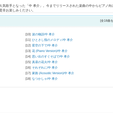
人気歌手となった「中 孝介」。今までリリースされた楽曲の中からピアノ向
是非お楽しみください。
[全18曲
[10]
波の物語/
中 孝介
[11]
ひとさし指のメロディ/
中 孝介
[12]
星空の下で/
中 孝介
[13]
花 (Piano Version)/
中 孝介
[14]
思い出のすぐそばで/
中 孝介
[15]
真昼の花火/
中 孝介
[16]
それぞれに/
中 孝介
[17]
家路 (Acoustic Version)/
中 孝介
[18]
なつかしゃ/
中 孝介