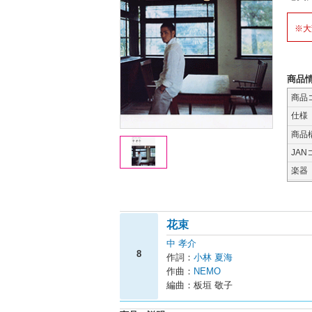
※大
商品
商品
仕様
商品
JAN
楽器
花束
中 孝介
8
作詞：
小林 夏海
作曲：
NEMO
編曲：板垣 敬子