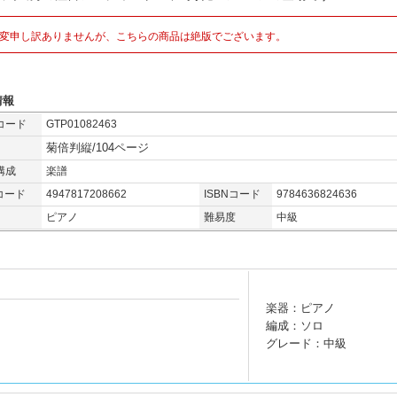
変申し訳ありませんが、こちらの商品は絶版でございます。
情報
コード
GTP01082463
菊倍判縦/104ページ
構成
楽譜
コード
4947817208662
ISBNコード
9784636824636
ピアノ
難易度
中級
楽器：ピアノ
編成：ソロ
グレード：中級