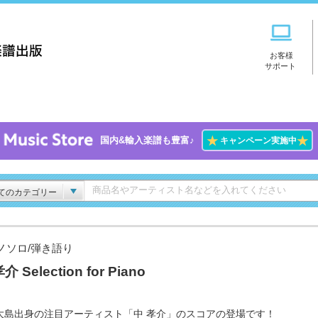
お客様
サポート
★
★
国内&輸入楽譜も豊富♪
キャンペーン実施中
てのカテゴリー
ノソロ/弾き語り
介 Selection for Piano
大島出身の注目アーティスト「中 孝介」のスコアの登場です！