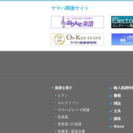
ヤマハ関連サイト
楽譜を探す
輸入楽譜特
ピアノ
書籍
エレクトーン
雑誌
ヤマハグレード関連
文具
弦楽器
講座
管楽器 / 打楽器
Muma
吹奏楽 / 器楽合奏