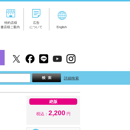
特約店様
広告
書店様ご案内
について
English
詳細検索
絶版
2,200
税込：
円