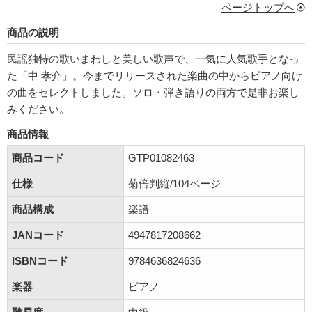
ページトップへ
商品の説明
民謡独特の歌いまわしと美しい歌声で、一気に人気歌手となっ
た「中 孝介」。今までリリースされた楽曲の中からピアノ向け
の曲をセレクトしました。ソロ・弾き語りの両方で是非お楽し
みください。
商品情報
商品コード
GTP01082463
仕様
菊倍判縦/104ページ
商品構成
楽譜
JANコード
4947817208662
ISBNコード
9784636824636
楽器
ピアノ