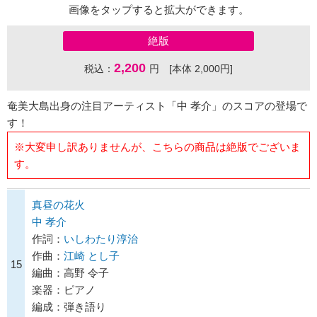
画像をタップすると拡大ができます。
絶版
2,200
税込：
円 [本体 2,000円]
奄美大島出身の注目アーティスト「中 孝介」のスコアの登場で
す！
※大変申し訳ありませんが、こちらの商品は絶版でございま
す。
真昼の花火
中 孝介
作詞：
いしわたり淳治
作曲：
江崎 とし子
15
編曲：高野 令子
楽器：ピアノ
編成：弾き語り