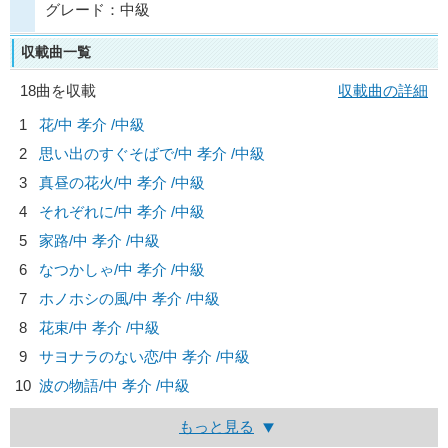
グレード：中級
収載曲一覧
18曲を収載
収載曲の詳細
1
花/
中 孝介
/中級
2
思い出のすぐそばで/
中 孝介
/中級
3
真昼の花火/
中 孝介
/中級
4
それぞれに/
中 孝介
/中級
5
家路/
中 孝介
/中級
6
なつかしゃ/
中 孝介
/中級
7
ホノホシの風/
中 孝介
/中級
8
花束/
中 孝介
/中級
9
サヨナラのない恋/
中 孝介
/中級
10
波の物語/
中 孝介
/中級
もっと見る