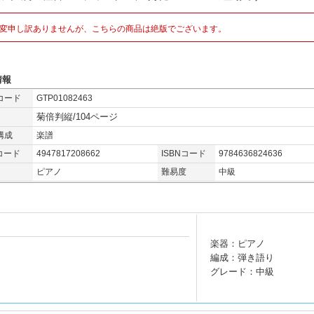
変申し訳ありませんが、こちらの商品は絶版でございます。
情報
コード
GTP01082463
菊倍判縦/104ページ
構成
楽譜
コード
4947817208662
ISBNコード
9784636824636
ピアノ
難易度
中級
楽器：ピアノ
編成：弾き語り
グレード：中級