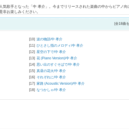
人気歌手となった「中 孝介」。今までリリースされた楽曲の中からピアノ向
是非お楽しみください。
[全18曲
[10]
波の物語/
中 孝介
[11]
ひとさし指のメロディ/
中 孝介
[12]
星空の下で/
中 孝介
[13]
花 (Piano Version)/
中 孝介
[14]
思い出のすぐそばで/
中 孝介
[15]
真昼の花火/
中 孝介
[16]
それぞれに/
中 孝介
[17]
家路 (Acoustic Version)/
中 孝介
[18]
なつかしゃ/
中 孝介