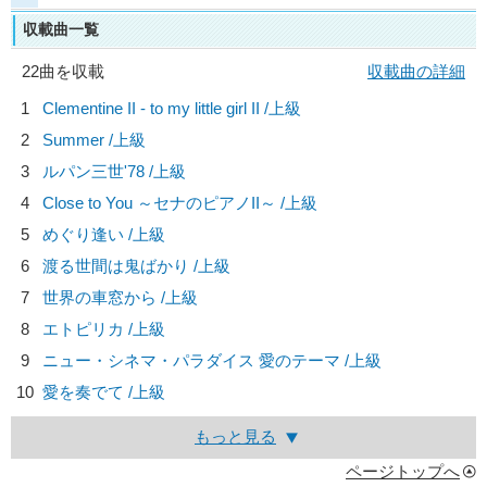
収載曲一覧
22曲を収載
収載曲の詳細
1
Clementine II - to my little girl II /上級
2
Summer /上級
3
ルパン三世'78 /上級
4
Close to You ～セナのピアノII～ /上級
5
めぐり逢い /上級
6
渡る世間は鬼ばかり /上級
7
世界の車窓から /上級
8
エトピリカ /上級
9
ニュー・シネマ・パラダイス 愛のテーマ /上級
10
愛を奏でて /上級
もっと見る
ページトップへ