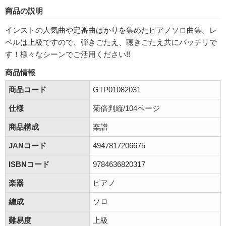
商品の説明
インストの人気曲や定番曲ばかりを集めたピアノソロ曲集。レ
ベルは上級ですので、弾きごたえ、聴きごたえ共にバッチリで
す！様々なシーンでご活用ください!!
商品情報
商品コード
GTP01082031
仕様
菊倍判縦/104ページ
商品構成
楽譜
JANコード
4947817206675
ISBNコード
9784636820317
楽器
ピアノ
編成
ソロ
難易度
上級