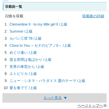
収載曲一覧
22曲を収載
収載曲の詳細
1
Clementine II - to my little girl II /上級
2
Summer /上級
3
ルパン三世'78 /上級
4
Close to You ～セナのピアノII～ /上級
5
めぐり逢い /上級
6
渡る世間は鬼ばかり /上級
7
世界の車窓から /上級
8
エトピリカ /上級
9
ニュー・シネマ・パラダイス 愛のテーマ /上級
10
愛を奏でて /上級
もっと見る
ページトップへ