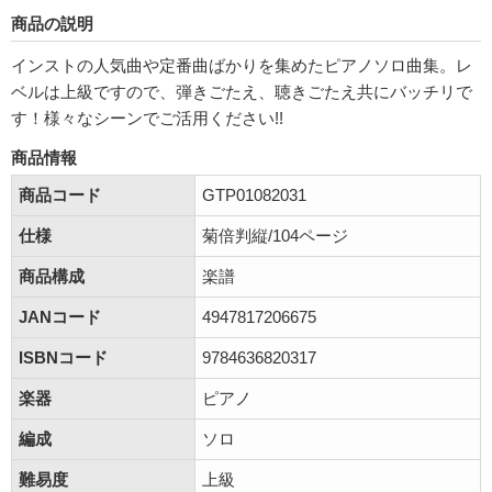
商品の説明
インストの人気曲や定番曲ばかりを集めたピアノソロ曲集。レ
ベルは上級ですので、弾きごたえ、聴きごたえ共にバッチリで
す！様々なシーンでご活用ください!!
商品情報
商品コード
GTP01082031
仕様
菊倍判縦/104ページ
商品構成
楽譜
JANコード
4947817206675
ISBNコード
9784636820317
楽器
ピアノ
編成
ソロ
難易度
上級