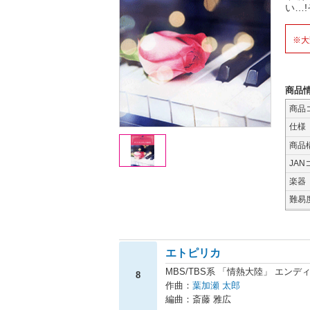
い…
※大
商品
商品
仕様
商品
JAN
楽器
難易
エトピリカ
MBS/TBS系 「情熱大陸」 エン
8
作曲：
葉加瀬 太郎
編曲：斎藤 雅広