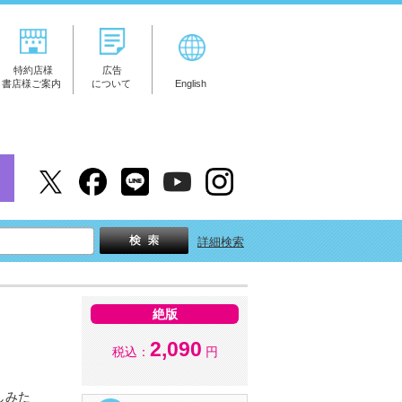
特約店様
広告
書店様ご案内
について
English
詳細検索
絶版
2,090
税込：
円
しみた