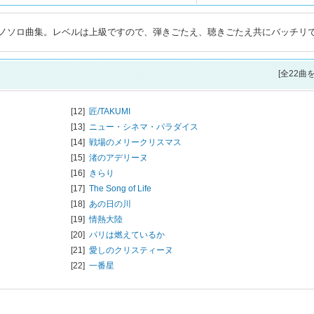
ノソロ曲集。レベルは上級ですので、弾きごたえ、聴きごたえ共にバッチリ
[全22曲
[12]
匠/TAKUMI
[13]
ニュー・シネマ・パラダイス
[14]
戦場のメリークリスマス
[15]
渚のアデリーヌ
[16]
きらり
[17]
The Song of Life
[18]
あの日の川
[19]
情熱大陸
[20]
パリは燃えているか
[21]
愛しのクリスティーヌ
[22]
一番星