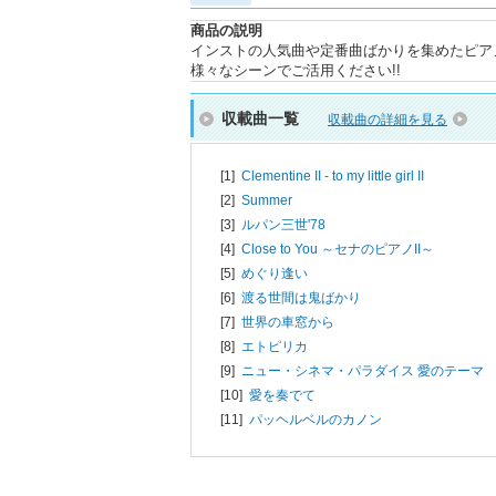
商品の説明
インストの人気曲や定番曲ばかりを集めたピア
様々なシーンでご活用ください!!
収載曲一覧
収載曲の詳細を見る
[1]
Clementine II - to my little girl II
[2]
Summer
[3]
ルパン三世'78
[4]
Close to You ～セナのピアノII～
[5]
めぐり逢い
[6]
渡る世間は鬼ばかり
[7]
世界の車窓から
[8]
エトピリカ
[9]
ニュー・シネマ・パラダイス 愛のテーマ
[10]
愛を奏でて
[11]
パッヘルベルのカノン