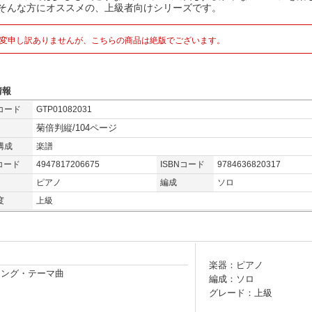
!そんな方にオススメの、上級者向けシリーズです。
変申し訳ありませんが、こちらの商品は絶版でございます。
情報
コード
GTP01082031
菊倍判縦/104ページ
構成
楽譜
コード
4947817206675
ISBNコード
9784636820317
ピアノ
編成
ソロ
度
上級
楽器：ピアノ
ディング・テーマ曲
編成：ソロ
グレード：上級