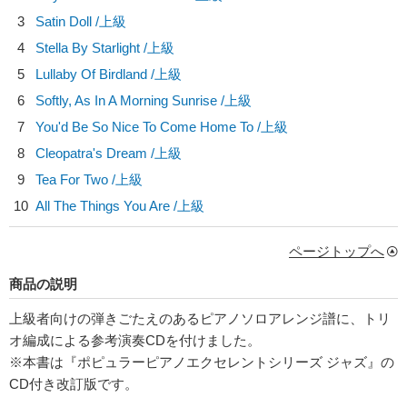
3
Satin Doll /上級
4
Stella By Starlight /上級
5
Lullaby Of Birdland /上級
6
Softly, As In A Morning Sunrise /上級
7
You'd Be So Nice To Come Home To /上級
8
Cleopatra's Dream /上級
9
Tea For Two /上級
10
All The Things You Are /上級
ページトップへ
商品の説明
上級者向けの弾きごたえのあるピアノソロアレンジ譜に、トリ
オ編成による参考演奏CDを付けました。
※本書は『ポピュラーピアノエクセレントシリーズ ジャズ』の
CD付き改訂版です。