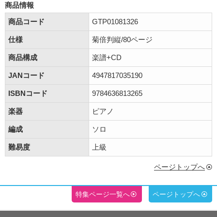
商品情報
商品コード
GTP01081326
仕様
菊倍判縦/80ページ
商品構成
楽譜+CD
JANコード
4947817035190
ISBNコード
9784636813265
楽器
ピアノ
編成
ソロ
難易度
上級
ページトップへ
特集ページ一覧へ
ページトップへ