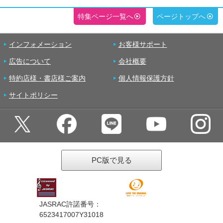
特集ページ一覧へ
ページトップへ
インフォメーション
お客様サポート
広告について
会社概要
特約店様・書店様ご案内
個人情報保護方針
サイトポリシー
PC版で見る
JASRAC許諾番号：
6523417007Y31018