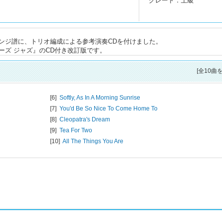
グレード：上級
ンジ譜に、トリオ編成による参考演奏CDを付けました。
ーズ ジャズ』のCD付き改訂版です。
[全10曲
[6]
Softly, As In A Morning Sunrise
[7]
You'd Be So Nice To Come Home To
[8]
Cleopatra's Dream
[9]
Tea For Two
[10]
All The Things You Are