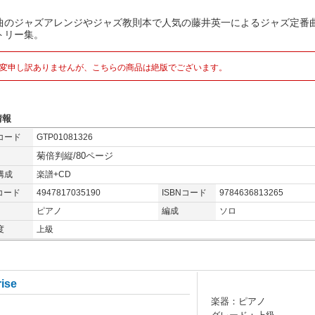
曲のジャズアレンジやジャズ教則本で人気の藤井英一によるジャズ定番
トリー集。
変申し訳ありませんが、こちらの商品は絶版でございます。
情報
コード
GTP01081326
菊倍判縦/80ページ
構成
楽譜+CD
コード
4947817035190
ISBNコード
9784636813265
ピアノ
編成
ソロ
度
上級
rise
楽器：ピアノ