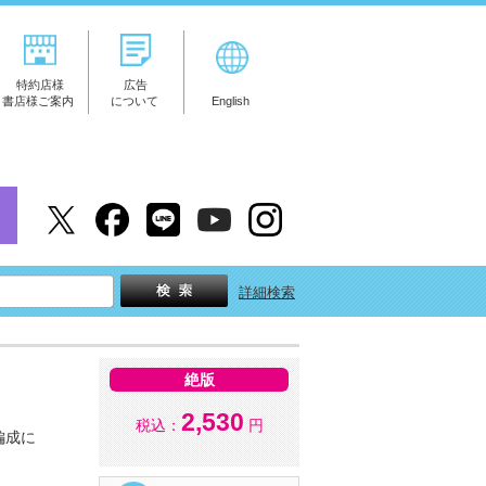
特約店様
広告
書店様ご案内
について
English
詳細検索
絶版
2,530
税込：
円
編成に