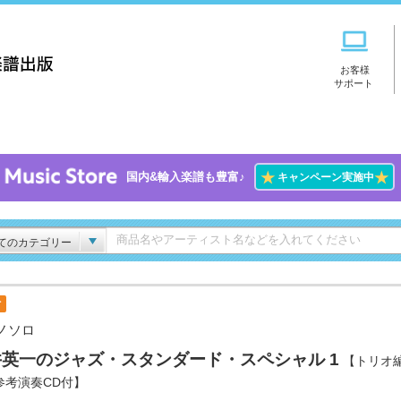
お客様
サポート
★
★
国内&輸入楽譜も豊富♪
キャンペーン実施中
てのカテゴリー
付
ノソロ
井英一のジャズ・スタンダード・スペシャル 1
【トリオ
参考演奏CD付】