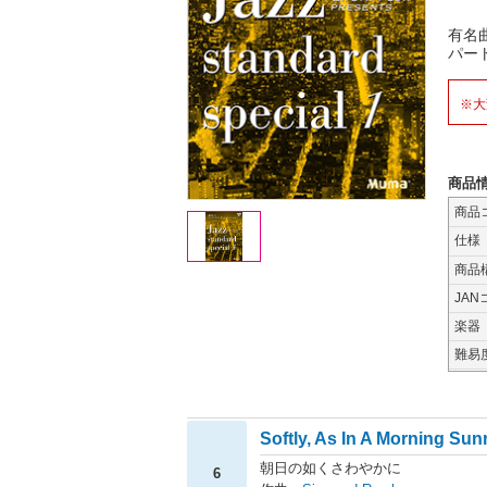
有名
パー
※大
商品
商品
仕様
商品
JAN
楽器
難易
Softly, As In A Morning Sun
朝日の如くさわやかに
6