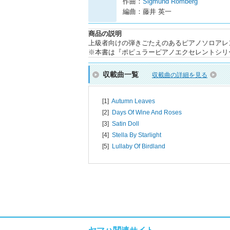
作曲：
Sigmund Romberg
編曲：藤井 英一
商品の説明
上級者向けの弾きごたえのあるピアノソロアレ
※本書は『ポピュラーピアノエクセレントシリ
収載曲一覧
収載曲の詳細を見る
[1]
Autumn Leaves
[2]
Days Of Wine And Roses
[3]
Satin Doll
[4]
Stella By Starlight
[5]
Lullaby Of Birdland