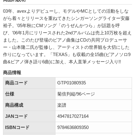
03年、avexよりデビューし、モデルやMCとしての活動をしな
がら着々とリリースを重ねてきたシンガーソングライター安藤
裕子。'05年秋にCMソング「のうぜんかつら」が話題を呼
び、'06年1月にリリースされた2ndアルバムは売上10万枚を超え
ました。このたび登場のピアノ曲集はCDの共同プロデューサ
ー・山本隆二氏が監修し、アーティストの世界観を大切にした
作りになっています。「TEXAS」も収載の全15曲(ピアノソロ9
曲&ピアノ弾き語り6曲)に加え、本人直筆メッセージ入り!!
商品情報
商品コード
GTP01080935
仕様
菊倍判縦/96ページ
商品構成
楽譜
JANコード
4947817027164
ISBNコード
9784636809350