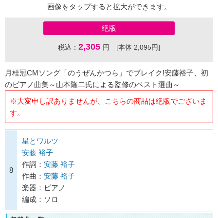
画像をタップすると拡大ができます。
絶版
2,305
税込：
円 [本体 2,095円]
月桂冠CMソング「のうぜんかつら」でブレイク!安藤裕子、初
のピアノ曲集～山本隆二氏による監修のベスト選曲～
※大変申し訳ありませんが、こちらの商品は絶版でございま
す。
星とワルツ
安藤 裕子
作詞：
安藤 裕子
8
作曲：
安藤 裕子
楽器：ピアノ
編成：ソロ