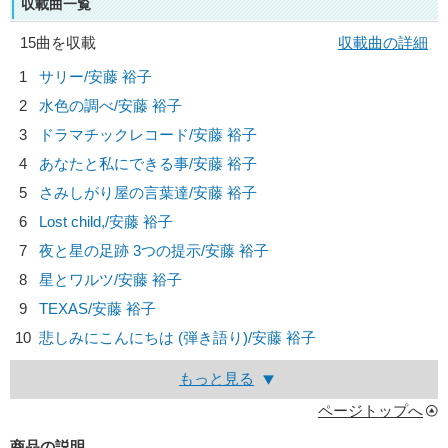
収載曲一覧
15曲を収載
収載曲の詳細
1
サリー/
安藤 裕子
2
水色の調べ/
安藤 裕子
3
ドラマチックレコード/
安藤 裕子
4
あなたと私にできる事/
安藤 裕子
5
さみしがり屋の言葉達/
安藤 裕子
6
Lost child,/
安藤 裕子
7
夜と星の足跡 3つの提示/
安藤 裕子
8
星とワルツ/
安藤 裕子
9
TEXAS/
安藤 裕子
10
悲しみにこんにちは (弾き語り)/
安藤 裕子
もっと見る
ページトップへ
商品の説明