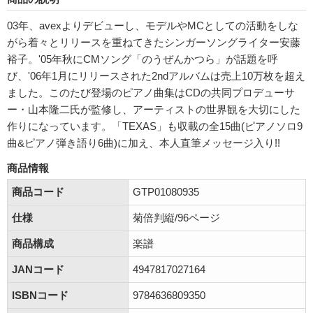
03年、avexよりデビューし、モデルやMCとしての活動をしな
がら着々とリリースを重ねてきたシンガーソングライター安藤
裕子。'05年秋にCMソング「のうぜんかつら」が話題を呼
び、'06年1月にリリースされた2ndアルバムは売上10万枚を超え
ました。このたび登場のピアノ曲集はCDの共同プロデューサ
ー・山本隆二氏が監修し、アーティストの世界観を大切にした
作りになっています。「TEXAS」も収載の全15曲(ピアノソロ9
曲&ピアノ弾き語り6曲)に加え、本人直筆メッセージ入り!!
商品情報
商品コード
GTP01080935
仕様
菊倍判縦/96ページ
商品構成
楽譜
JANコード
4947817027164
ISBNコード
9784636809350