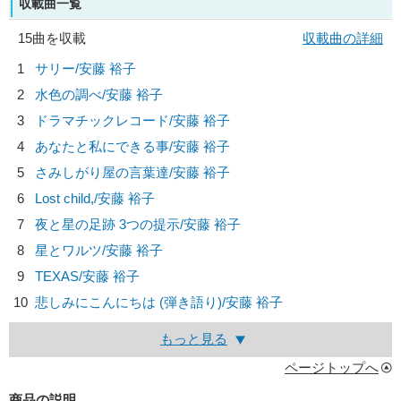
収載曲一覧
15曲を収載
収載曲の詳細
1
サリー/
安藤 裕子
2
水色の調べ/
安藤 裕子
3
ドラマチックレコード/
安藤 裕子
4
あなたと私にできる事/
安藤 裕子
5
さみしがり屋の言葉達/
安藤 裕子
6
Lost child,/
安藤 裕子
7
夜と星の足跡 3つの提示/
安藤 裕子
8
星とワルツ/
安藤 裕子
9
TEXAS/
安藤 裕子
10
悲しみにこんにちは (弾き語り)/
安藤 裕子
もっと見る
ページトップへ
商品の説明