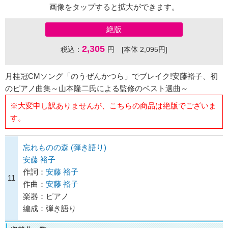
画像をタップすると拡大ができます。
絶版
2,305
税込：
円 [本体 2,095円]
月桂冠CMソング「のうぜんかつら」でブレイク!安藤裕子、初
のピアノ曲集～山本隆二氏による監修のベスト選曲～
※大変申し訳ありませんが、こちらの商品は絶版でございま
す。
忘れものの森 (弾き語り)
安藤 裕子
作詞：
安藤 裕子
11
作曲：
安藤 裕子
楽器：ピアノ
編成：弾き語り