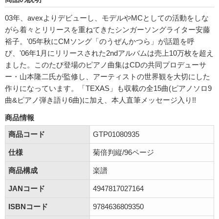
03年、avexよりデビューし、モデルやMCとしての活動をしな
がら着々とリリースを重ねてきたシンガーソングライター安藤
裕子。'05年秋にCMソング「のうぜんかつら」が話題を呼
び、'06年1月にリリースされた2ndアルバムは売上10万枚を超え
ました。このたび登場のピアノ曲集はCDの共同プロデューサ
ー・山本隆二氏が監修し、アーティストの世界観を大切にした
作りになっています。「TEXAS」も収載の全15曲(ピアノソロ9
曲&ピアノ弾き語り6曲)に加え、本人直筆メッセージ入り!!
商品情報
商品コード
GTP01080935
仕様
菊倍判縦/96ページ
商品構成
楽譜
JANコード
4947817027164
ISBNコード
9784636809350