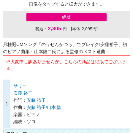
画像をタップすると拡大ができます。
絶版
2,305
税込：
円 [本体 2,095円]
月桂冠CMソング「のうぜんかつら」でブレイク!安藤裕子、初
のピアノ曲集～山本隆二氏による監修のベスト選曲～
※大変申し訳ありませんが、こちらの商品は絶版でございま
す。
サリー
安藤 裕子
作詞：
安藤 裕子
1
作曲：
安藤 裕子/山本 隆二
楽器：ピアノ
編成：ソロ