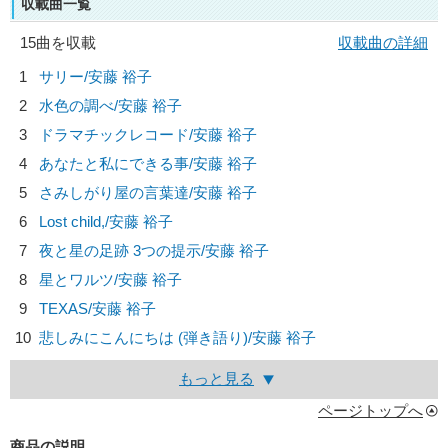
収載曲一覧
15曲を収載
収載曲の詳細
1
サリー/
安藤 裕子
2
水色の調べ/
安藤 裕子
3
ドラマチックレコード/
安藤 裕子
4
あなたと私にできる事/
安藤 裕子
5
さみしがり屋の言葉達/
安藤 裕子
6
Lost child,/
安藤 裕子
7
夜と星の足跡 3つの提示/
安藤 裕子
8
星とワルツ/
安藤 裕子
9
TEXAS/
安藤 裕子
10
悲しみにこんにちは (弾き語り)/
安藤 裕子
もっと見る
ページトップへ
商品の説明