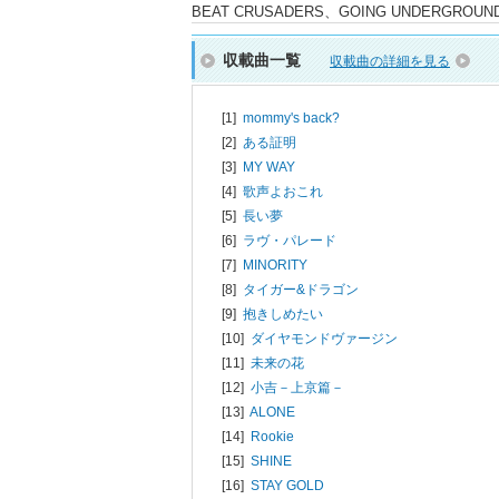
BEAT CRUSADERS、GOING UNDERGRO
収載曲一覧
収載曲の詳細を見る
[1]
mommy's back?
[2]
ある証明
[3]
MY WAY
[4]
歌声よおこれ
[5]
長い夢
[6]
ラヴ・パレード
[7]
MINORITY
[8]
タイガー&ドラゴン
[9]
抱きしめたい
[10]
ダイヤモンドヴァージン
[11]
未来の花
[12]
小吉－上京篇－
[13]
ALONE
[14]
Rookie
[15]
SHINE
[16]
STAY GOLD