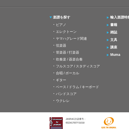
楽譜を探す
輸入楽譜特
ピアノ
書籍
エレクトーン
雑誌
ヤマハグレード関連
文具
弦楽器
講座
管楽器 / 打楽器
Muma
吹奏楽 / 器楽合奏
フルスコア / スタディスコア
合唱 / ボーカル
ギター
ベース / ドラム / キーボード
バンドスコア
ウクレレ
JASRAC許諾番号：
6523417007Y31018