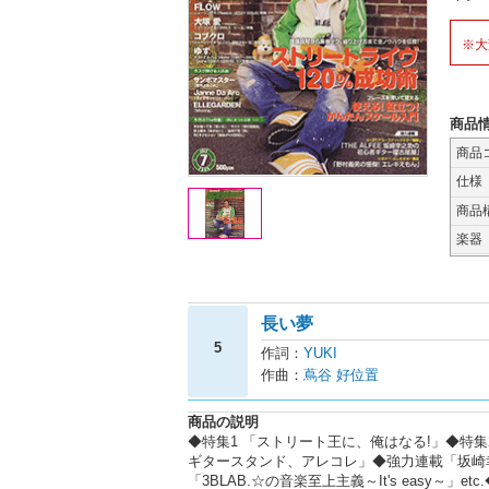
※大
商品
商品
仕様
商品
楽器
長い夢
5
作詞：
YUKI
作曲：
蔦谷 好位置
商品の説明
◆特集1 「ストリート王に、俺はなる!」◆特
ギタースタンド、アレコレ」◆強力連載「坂崎
「3BLAB.☆の音楽至上主義～It's easy～