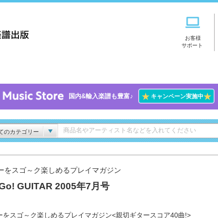
お客様
サポート
★
★
国内&輸入楽譜も豊富♪
キャンペーン実施中
てのカテゴリー
ーをスゴ～ク楽しめるプレイマガジン
Go! GUITAR 2005年7月号
ーをスゴ～ク楽しめるプレイマガジン<親切ギタースコア40曲!>