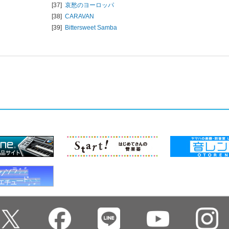
[37]
哀愁のヨーロッパ
[38]
CARAVAN
[39]
Bittersweet Samba