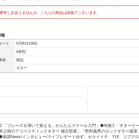
変申し訳ありませんが、こちらの商品は絶版でございます。
情報
コード
GTM181960
AB判
構成
雑誌
ギター
集2 「フレーズを弾いて覚える、かんたんスケール入門」◆特集3 「ギターケー
幸之助のアコースティックギター 稽古部屋」「野村義男のロックギター講座
」etc.◆新譜News/インタビュー/ライブレポートゆず、セカイイチ、YUI、コブク