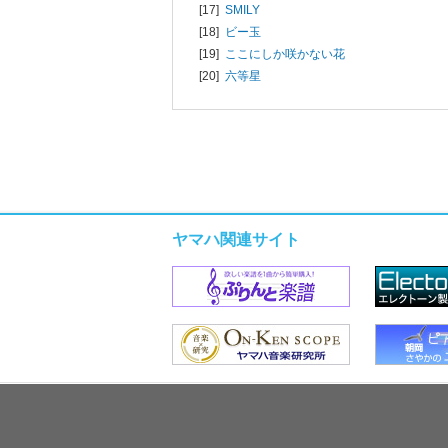
[17]
SMILY
[18]
ビー玉
[19]
ここにしか咲かない花
[20]
六等星
ヤマハ関連サイト