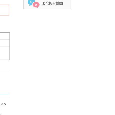
ス&
」
ロ、