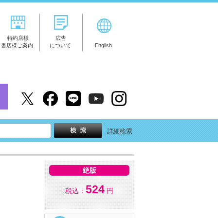
特約店様
広告
書店様ご案内
について
English
詳細検索
絶版
524
税込：
円