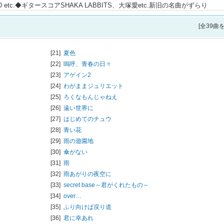
UND etc.◆ギタースコアSHAKA LABBITS、大塚愛etc.新旧の名曲がずらり
[全39曲
[21]
夏色
[22]
嗚呼、青春の日々
[23]
アゲイン2
[24]
わがままジュリエット
[25]
ろくなもんじゃねえ
[26]
遠い世界に
[27]
はじめてのチュウ
[28]
青い花
[29]
雨の遊園地
[30]
傘がない
[31]
雨
[32]
雨あがりの夜空に
[33]
secret base～君がくれたもの～
[34]
over…
[35]
ふり向けば戻り道
[36]
君に幸あれ