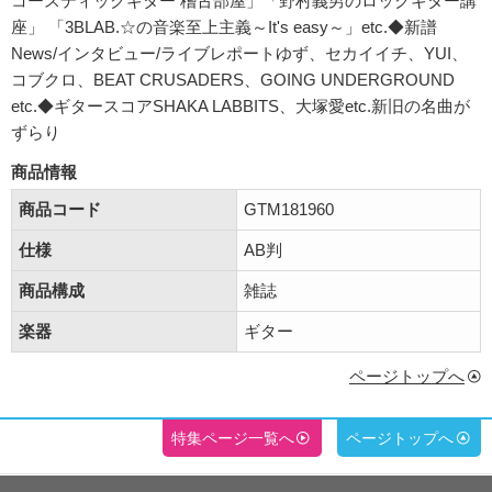
コースティックギター 稽古部屋」「野村義男のロックギター講
座」 「3BLAB.☆の音楽至上主義～It's easy～」etc.◆新譜
News/インタビュー/ライブレポートゆず、セカイイチ、YUI、
コブクロ、BEAT CRUSADERS、GOING UNDERGROUND
etc.◆ギタースコアSHAKA LABBITS、大塚愛etc.新旧の名曲が
ずらり
商品情報
商品コード
GTM181960
仕様
AB判
商品構成
雑誌
楽器
ギター
ページトップへ
特集ページ一覧へ
ページトップへ