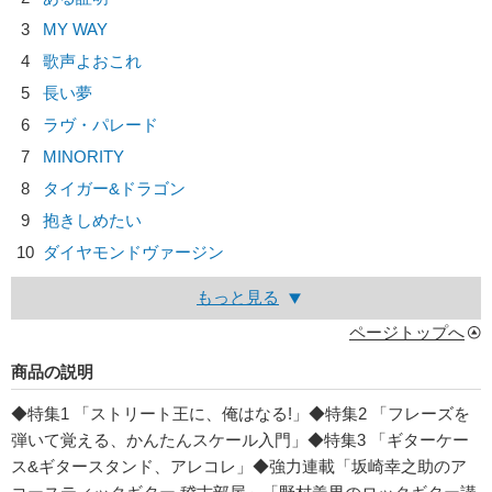
3
MY WAY
4
歌声よおこれ
5
長い夢
6
ラヴ・パレード
7
MINORITY
8
タイガー&ドラゴン
9
抱きしめたい
10
ダイヤモンドヴァージン
もっと見る
ページトップへ
商品の説明
◆特集1 「ストリート王に、俺はなる!」◆特集2 「フレーズを
弾いて覚える、かんたんスケール入門」◆特集3 「ギターケー
ス&ギタースタンド、アレコレ」◆強力連載「坂崎幸之助のア