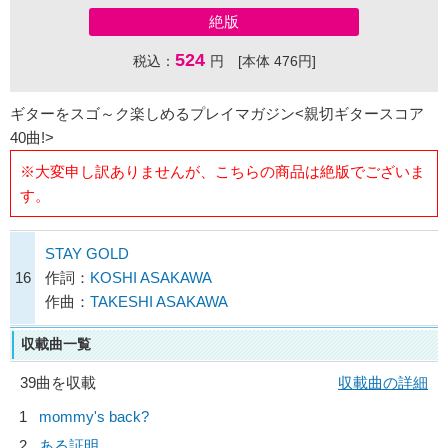
絶版
524
税込：
円 [本体 476円]
ギターをスゴ～ク楽しめるプレイマガジン<親切ギタースコア
40曲!>
※大変申し訳ありませんが、こちらの商品は絶版でございま
す。
STAY GOLD
16
作詞：
KOSHI ASAKAWA
作曲：
TAKESHI ASAKAWA
収載曲一覧
39曲を収載
収載曲の詳細
1
mommy's back?
2
ある証明